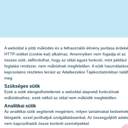
A weboldal a jobb működés és a felhasználói élmény javítása érdek
HTTP-sütiket (cookie-kat) alkalmaz. Amennyiben nem fogadja el az
összes sütit, előfordulhat, hogy az oldal egyes funkciói, mint például
foglalási rendszer, nem működnek megfelelően. A sütik használatáva
kapcsolatos részletes leírást az
Adatkezelési Tájékoztatónkban
talál
meg.
Szükséges sütik
Ezek a sütik elengedhetetlenek a weboldal alapvető funkcióinak
működéséhez, ezek nélkül az oldal nem működik megfelelően.
Analitikai sütik
Az analitikai sütik segítenek megérteni, milyen tartalmakat kedvelne
látogatók, ezzel javíthatjuk szolgáltatásainkat. Az összegyűjtött adat
nem kapcsolhatók össze konkrét személyekkel.