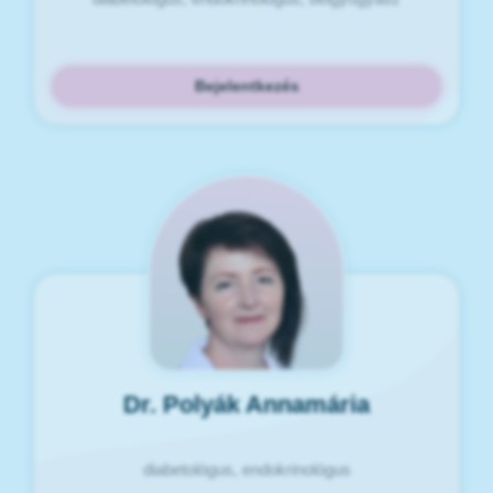
Bejelentkezés
Dr. Polyák Annamária
diabetológus, endokrinológus