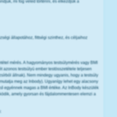
djuk, mi fog veled történni, és elkezdjük a
égi állapotához, fittségi szinthez, és céljaihoz
zetétel mérés. A hagyományos testsúlymérés vagy BMI
 azonos testsúlyú ember testösszetétele teljesen
zsírból állnak). Nem mindegy ugyanis, hogy a testsúly
zt mutatja meg az Inbody). Ugyanígy lehet egy alacsony
ző egyénnek magas a BMI értéke. Az InBody készülék
ködik, amely gyorsan és fájdalommentesen elemzi a
: