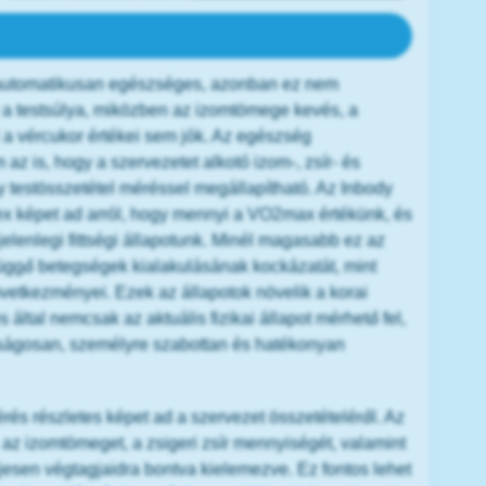
mérés és fittségi állapotfelmérés?
z automatikusan egészséges, azonban ez nem
ny a testsúlya, miközben az izomtömege kevés, a
 a vércukor értékei sem jók. Az egészség
z is, hogy a szervezetet alkotó izom-, zsír- és
 testösszetétel méréssel megállapítható. Az Inbody
lex képet ad arról, hogy mennyi a VO2max értékünk, és
jelenlegi fittségi állapotunk. Minél magasabb ez az
függő betegségek kialakulásának kockázatát, mint
övetkezményei. Ezek az állapotok növelik a korai
 által nemcsak az aktuális fizikai állapot mérhető fel,
nságosan, személyre szabottan és hatékonyan
rés részletes képet ad a szervezet összetételéről. Az
 az izomtömeget, a zsigeri zsír mennyiségét, valamint
eljesen végtagjaidra bontva kielemezve. Ez fontos lehet