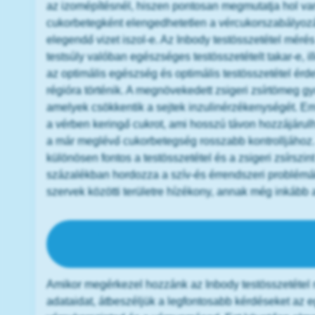
az izomépítésnél, hiszen pontosan megmutatja hol va
cukorbetegként elengedhetetlen a vércukorszabályoz
elegendő vizet iszol-e. Az Inbody testösszetétel mér
testsúly valóban egészséges testösszetételt takar-e, i
az optimális egészség és optimális testösszetétel ér
régióra történik. A megnövekedett zsigeri zsírtömeg gy
amelyek csökkentik a sejtek inzulinérzékenységét. Em
a vérben keringő cukrot, ami hosszú távon hozzájárul
a már meglévő cukorbetegség rosszabb kontrolljához. 
különösen fontos a testösszetétel és a zsigeri zsírsz
százalékban hordozza a szív-és érrendszeri problémák k
szervek közötti területre hízékony, annak még inkább aj
Milyen részei vannak az Inbody 
felmér
Amikor megérkezel hozzánk az Inbody testösszetétel m
adataidat, átbeszéljük a legfontosabb kérdéseket az