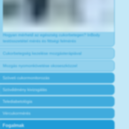
Hogyan mérhető az egészség cukorbetegen? InBody
testösszetétel mérés és fittségi felmérés
Cukorbetegség kezelése mozgásterápiával
Mozgás nyomonkövetése okoseszközzel
Szöveti cukormonitorozás
Szövődmény kivizsgálás
Telediabetológia
Vércukormérés
Fogalmak