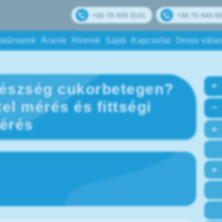
+36 70 409 3141
+36 70 940 0
atársaink
Áraink
Híreink
Sajtó
Kapcsolat
Orvos válas
észség cukorbetegen?
el mérés és fittségi
érés