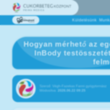
Küldetésünk
Munk
Hogyan mérhető az eg
InBody testösszetét
felm
Szerző:
Végh-Fazekas Fanni gyógytornász
Módosítva:
2026.06.22 09:25