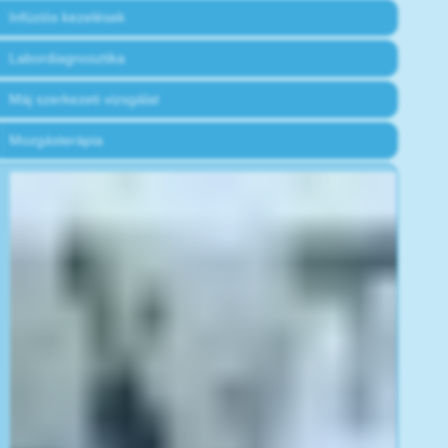
Infúziós kezelések
Labordiagnosztika
Máj szerkezeti vizsgálat
Mozgásterápia