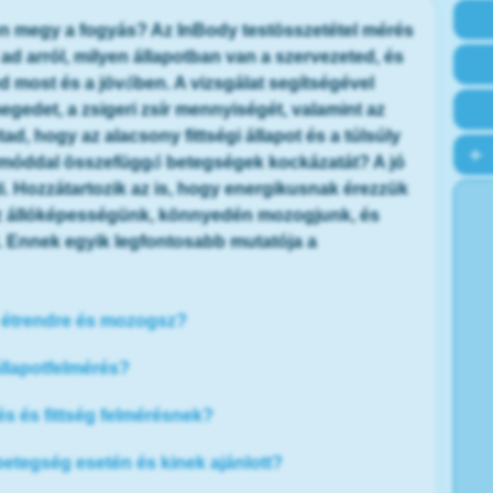
zen megy a fogyás? Az InBody testösszetétel mérés
ad arról, milyen állapotban van a szervezeted, és
 most és a jövőben. A vizsgálat segítségével
gedet, a zsigeri zsír mennyiségét, valamint az
ad, hogy az alacsony fittségi állapot és a túlsúly
etmóddal összefüggő betegségek kockázatát? A jó
. Hozzátartozik az is, hogy energikusnak érezzük
z állóképességünk, könnyedén mozogjunk, és
. Ennek egyik legfontosabb mutatója a
z étrendre és mozogsz?
 állapotfelmérés?
és és fittség felmérésnek?
betegség esetén és kinek ajánlott?