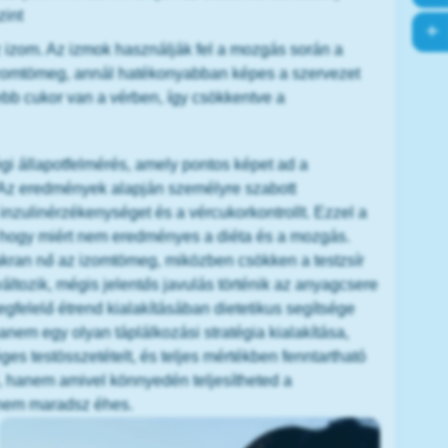
zint
 izom. Az izmok használják fel a mozgás során a
 izomtömeg, annál hatékonyabban képes a szervezet
ebb cukor van a vérben, így csökkentve a
égi állapotfelmérés, amely pontos képet ad a
l. Az eredmények alapján személyre szabott
inzulinérzékenységet és a vércukorkontrollt. Ezzel a
, hogy miért nem eredményes a diéta és a mozgás.
kran nő az izomtömeg, miközben csökken a testzsír
változik, mégis jelentős javulás történik az anyagcsere
gfelelő étrend kialakításában dietetikus segítsége
anem egy olyan táplálkozási stratégia kialakítása,
s testösszetételt, és teljes mértékben fenntartható
l, hanem amivel könnyedén teljesítheted a
 nem maradsz éhes.