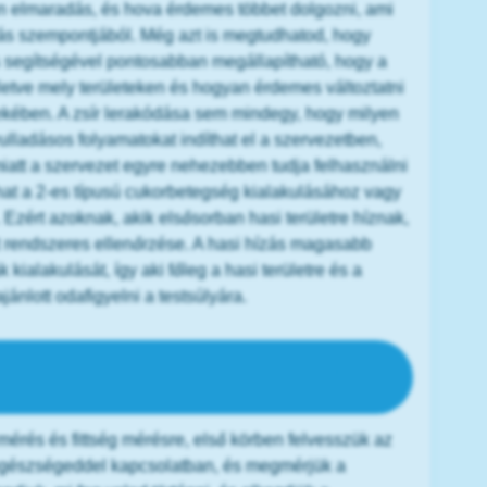
n elmaradás, és hova érdemes többet dolgozni, ami
ás szempontjából. Még azt is megtudhatod, hogy
és segítségével pontosabban megállapítható, hogy a
lletve mely területeken és hogyan érdemes változtatni
dekében. A zsír lerakódása sem mindegy, hogy milyen
ulladásos folyamatokat indíthat el a szervezetben,
iatt a szervezet egyre nehezebben tudja felhasználni
hat a 2-es típusú cukorbetegség kialakulásához vagy
Ezért azoknak, akik elsősorban hasi területre híznak,
int rendszeres ellenőrzése. A hasi hízás magasabb
ialakulását, így aki főleg a hasi területre és a
ánlott odafigyelni a testsúlyára.
testösszetétel mérés és fittség
ésnek?
érés és fittség mérésre, első körben felvesszük az
 egészségeddel kapcsolatban, és megmérjük a