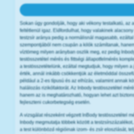
Mi is az az Inbody testösszetétel 
Sokan úgy gondolják, hogy aki vékony testalkatú, a
feltétlenül igaz. Előfordulhat, hogy valakinek alacso
testzsír aránya pedig a normálisnál magasabb, ezáltal
szempontjából nem csupán a kilók számítanak, hanem a
víztömeg milyen arányban oszlik meg, ez pedig Inbody
testösszetétel mérés és fittségi állapotfelmérés komp
a testösszetételünk, ezáltal megtudjuk, hogy milyen a 
érték, annál inkább csökkentjük az életmóddal össze
például a 2-es típusú és az elhízás, valamint annak k
halálozás rizikófaktorát. Az Inbody testösszetétel mérés
hanem az is meghatározható, hogyan lehet azt bizto
fejleszteni cukorbetegség esetén.
A vizsgálat részeként végzett InBody testösszetétel mé
Inbody megmutatja többek között a testzsírszázalékot,
a test különböző régióinak izom- és zsír eloszlását, t