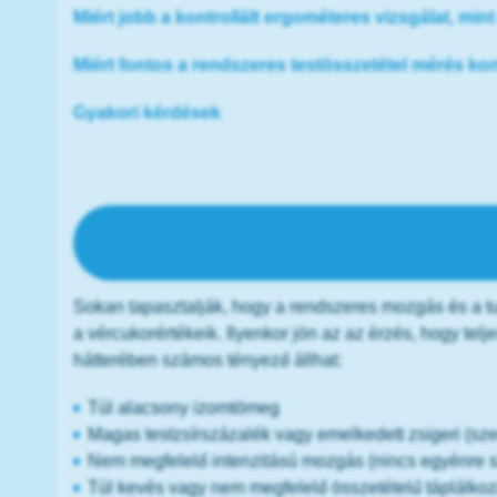
Miért jobb a kontrollált ergométeres vizsgálat, mi
Miért fontos a rendszeres testösszetétel mérés kon
Gyakori kérdések
Nehezen beállítható a vércukrod
mozo
Sokan tapasztalják, hogy a rendszeres mozgás és a t
a vércukorértékeik. Ilyenkor jön az az érzés, hogy tel
hátterében számos tényező állhat:
Túl alacsony izomtömeg
Magas testzsírszázalék vagy emelkedett zsigeri (sze
Nem megfelelő intenzitású mozgás (nincs egyénre 
Túl kevés vagy nem megfelelő összetételű táplálko