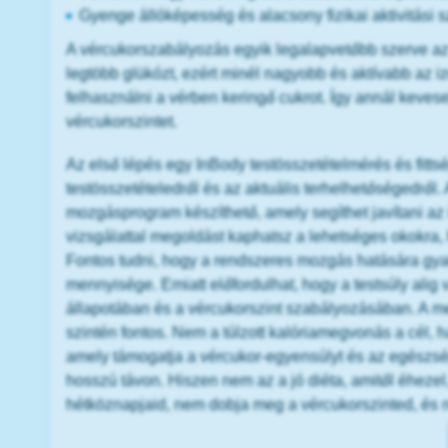
Gyenge állóképesség és alacsony fizikai aktivitási s
A vércukorszabályozás egyik legalapvetőbb szerve az
legtöbb glükózt, ezért minél nagyobb és aktívabb az
felhasználni a vérben keringő cukrot. Így annál keves
vércukorszintet.
Az első lépés egy InBody testösszetételmérés és fitts
testösszetételedről és az aktuális terhelhetőségedrő
mozgásprogram készíthető, amely segíthet javítani az 
vizsgálattal megoldást kaphatsz a lehetséges okokra
Fontos tudni, hogy a rendszeres mozgás hatására gya
mennyisége. Emiatt előfordulhat, hogy a testsúly alig 
állapotában és a vércukorszint szabályozásában. A me
szintén fontos. Nem a túlzott kalóriamegvonás a cél, h
amely támogatja a vércukor-egyensúlyt és az egészsége
hosszú távon. Hiszen nem az a jó diéta, amitől éheze
hétköznapjaid, nem dobja meg a vércukorszinted, és