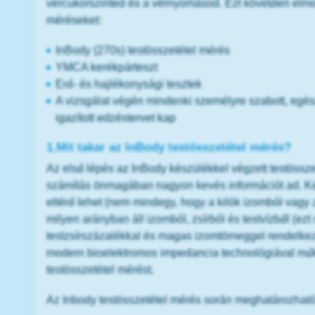
vércukorszinted és a vérnyomásod. Ezt követően elmon
méréseket:
InBody (270s) testösszetétel mérés
YMCA kerékpárteszt
Erő- és hajlékonysági tesztek
A vizsgálat végén mindenki személyre szabott, egészs
igazított edzéstervet kap
1.Mit takar az InBody testösszetétel mérés?
Az első lépés az InBody készülékkel végzett testöss
számítás önmagában nagyon kevés információt ad. Két
eltérő lehet (nem mindegy, hogy a kilók izomból vagy 
milyen arányban áll izomból, zsírból és testvízből (e
testzsírszázalékkal és magas izomtömeggel rendelke
modern bioelektromos impedancia technológiával mű
testösszetétel mérést.
Az Inbody testösszetétel mérés során meghatározható