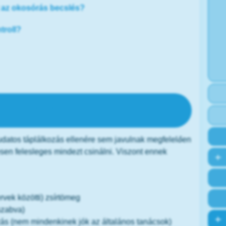
nt az okosórás becslés?
troll?
, pedig figyelsz az étrendre és
gsz?
udatos táplálkozás ellenére sem javulnak megfelelően
jesen felesleges mindezt csinálni. Viszont ennek
rvek közötti) zsírtömeg
szabva)
zás (nem mindenkinek jók az általános tanácsok)