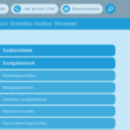
Bejelentkezés
099
+36 30 434 1744
zol
Dietetikai kisokos
Receptek
Szakterületek
Szolgáltatások
Alvásdiagnosztika
Betegtájékoztató
Dietetikai szolgáltatások
Életmód orvoslás
Gyors labordiagnosztika