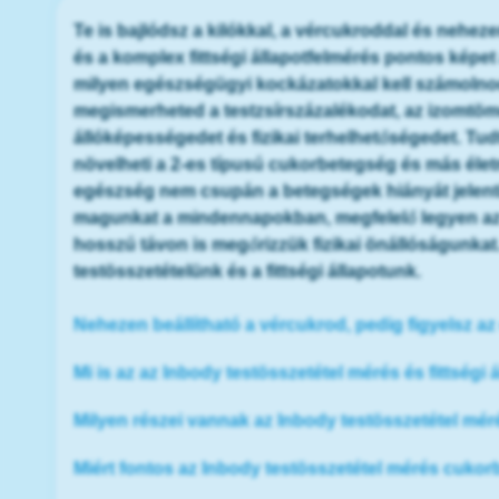
Te is bajlódsz a kilókkal, a vércukroddal és nehe
és a komplex fittségi állapotfelmérés pontos képet 
milyen egészségügyi kockázatokkal kell számolnod
megismerheted a testzsírszázalékodat, az izomtöme
állóképességedet és fizikai terhelhetőségedet. Tudt
növelheti a 2-es típusú cukorbetegség és más él
egészség nem csupán a betegségek hiányát jelenti
magunkat a mindennapokban, megfelelő legyen a
hosszú távon is megőrizzük fizikai önállóságunkat
testösszetételünk és a fittségi állapotunk.
Nehezen beállítható a vércukrod, pedig figyelsz a
Mi is az az Inbody testösszetétel mérés és fittségi
Milyen részei vannak az Inbody testösszetétel mér
Miért fontos az Inbody testösszetétel mérés cukor