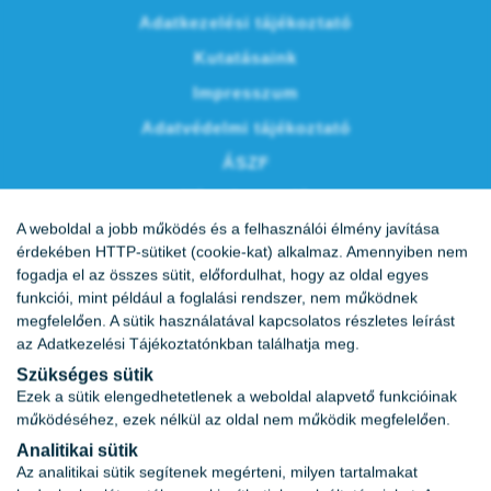
Adatkezelési tájékoztató
Kutatásaink
Impresszum
Adatvédelmi tájékoztató
ÁSZF
Vércukornapló
A weboldal a jobb működés és a felhasználói élmény javítása
Karrier
érdekében HTTP-sütiket (cookie-kat) alkalmaz. Amennyiben nem
fogadja el az összes sütit, előfordulhat, hogy az oldal egyes
funkciói, mint például a foglalási rendszer, nem működnek
megfelelően. A sütik használatával kapcsolatos részletes leírást
az
Adatkezelési Tájékoztatónkban
találhatja meg.
Szükséges sütik
Ezek a sütik elengedhetetlenek a weboldal alapvető funkcióinak
működéséhez, ezek nélkül az oldal nem működik megfelelően.
Analitikai sütik
Az analitikai sütik segítenek megérteni, milyen tartalmakat