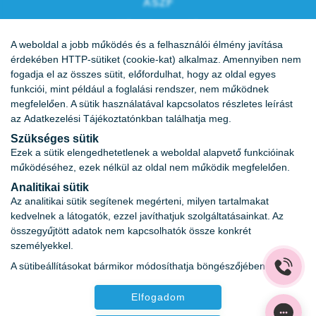
ÁSZF
Vércukornapló
A weboldal a jobb működés és a felhasználói élmény javítása
Karrier
érdekében HTTP-sütiket (cookie-kat) alkalmaz. Amennyiben nem
fogadja el az összes sütit, előfordulhat, hogy az oldal egyes
funkciói, mint például a foglalási rendszer, nem működnek
megfelelően. A sütik használatával kapcsolatos részletes leírást
az
Adatkezelési Tájékoztatónkban
találhatja meg.
Szükséges sütik
Ezek a sütik elengedhetetlenek a weboldal alapvető funkcióinak
működéséhez, ezek nélkül az oldal nem működik megfelelően.
Analitikai sütik
Az analitikai sütik segítenek megérteni, milyen tartalmakat
kedvelnek a látogatók, ezzel javíthatjuk szolgáltatásainkat. Az
összegyűjtött adatok nem kapcsolhatók össze konkrét
személyekkel.
Az oldalon feltüntetett árak az ÁFÁ-t tartalmazzák!
A sütibeállításokat bármikor módosíthatja böngészőjében.
A képek a
Shutterstock.com
és a
Canva.com
licence
alapján kerültek felhasználásra.
Elfogadom
Copyright 2026 ©
Prima Medica Egészségközpontok
.
Minden jog fenntartva.