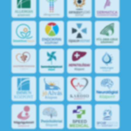
jó
Alvás
IMMUN
KÖZPONT
Központ
S
POR
T
O
R
V
OS
I
KÖ
ZPON
T