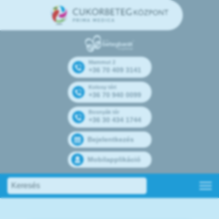
Mammut 2
+36 70 409 3141
Kolosy téri
+36 70 940 0099
Bosnyák tér
+36 30 434 1744
Bejelentkezés
Mobilapplikáció