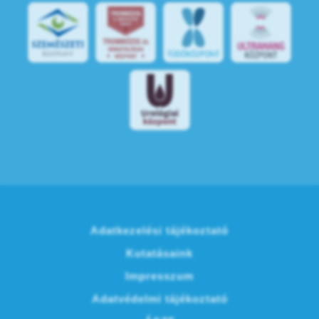
Adatkezelési tájékoztató
Kutatásaink
Impresszum
Adatvédelmi tájékoztató