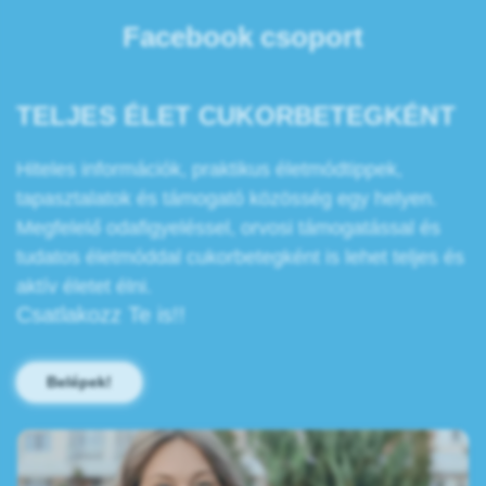
Facebook csoport
TELJES ÉLET CUKORBETEGKÉNT
Hiteles információk, praktikus életmódtippek,
tapasztalatok és támogató közösség egy helyen.
Megfelelő odafigyeléssel, orvosi támogatással és
tudatos életmóddal cukorbetegként is lehet teljes és
aktív életet élni.
Csatlakozz Te is!!
Belépek!