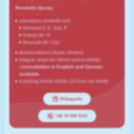
Rendelés típusa:
személyes rendelői vizit
Mammut 2: K, Sze, P
Kolosy tér: H
Bosnyák tér: Csü
távkonzultáció (skype, telefon)
magyar, angol és német nyelvű ellátás
/
consultation in English and German
available
kizárólag felnőtt ellátás (18 éves kor felett)
Előjegyzés
+36 70 409 3141