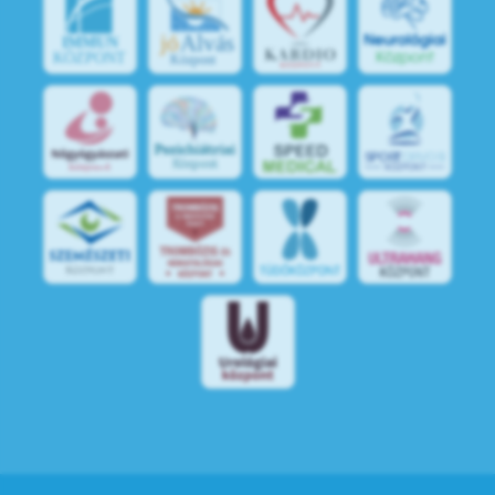
jó
Alvás
IMMUN
KÖZPONT
Központ
S
POR
T
O
R
V
OS
I
KÖ
ZPON
T