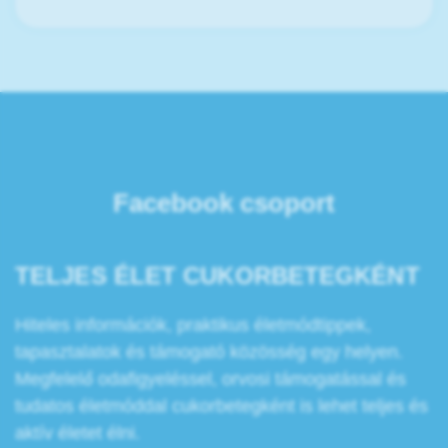
Facebook csoport
TELJES ÉLET CUKORBETEGKÉNT
Hiteles információk, praktikus életmódtippek,
tapasztalatok és támogató közösség egy helyen.
Megfelelő odafigyeléssel, orvosi támogatással és
tudatos életmóddal cukorbetegként is lehet teljes és
aktív életet élni.