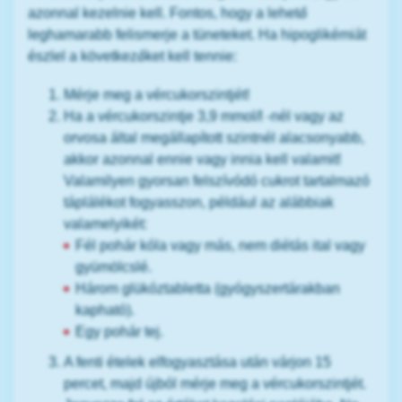
azonnal kezelnie kell. Fontos, hogy a lehető
leghamarabb felismerje a tüneteket. Ha hipoglikémiát
észlel a következőket kell tennie:
Mérje meg a vércukorszintjét!
Ha a vércukorszintje 3,9 mmol/l -nél vagy az
orvosa által megállapított szintnél alacsonyabb,
akkor azonnal ennie vagy innia kell valamit!
Valamilyen gyorsan felszívódó cukrot tartalmazó
táplálékot fogyasszon, például az alábbiak
valamelyikét:
Fél pohár kóla vagy más, nem diétás ital vagy
gyümölcslé.
Három glükóztabletta (gyógyszertárakban
kapható).
Egy pohár tej.
A fenti ételek elfogyasztása után várjon 15
percet, majd újból mérje meg a vércukorszintjét.