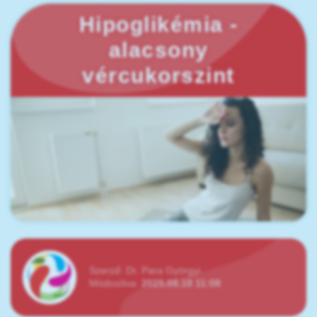
Hipoglikémia -
alacsony
vércukorszint
Szerző:
Dr. Para Györgyi
Módosítva:
2025.08.18 11:08