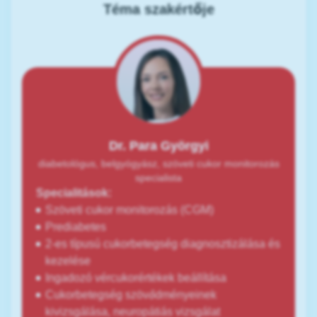
Téma szakértője
Dr. Para Györgyi
diabetológus, belgyógyász, szöveti cukor monitorozás
specialista
Specialitások:
Szöveti cukor monitorozás (CGM)
Prediabetes
2-es típusú cukorbetegség diagnosztizálása és
kezelése
Ingadozó vércukorértékek beállítása
Cukorbetegség szövődményeinek
kivizsgálása, neuropátiás vizsgálat