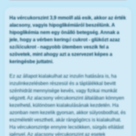
Ha vércukorszint 3,9 mmol/l alá esik, akkor az érték
alacsony, vagyis hipoglikémiáról beszélünk. A
hipoglikémia nem egy önálló betegség. Annak a
jele, hogy a vérben keringő cukrot - glükózt azaz
szőlőcukrot - nagyobb ütemben veszik fel a
szövetek, mint ahogy azt a szervezet képes a
keringésbe juttatni.
Ez az állapot kialakulhat az inzulin hatására is, ha
inzulinkezelésben részesül és a táplálékkal bevitt
szénhidrát mennyisége kevés, vagy fizikai munkát
végzett. Az alacsony vércukorszint általában könnyen
kezelhető, különösen kialakulásának kezdetén. Ha
azonban nem kezelik gyorsan, akkor súlyosbodhat, és
eszméletét vesztheti, akár rángógörcs is kialakulhat.
Ha vércukorszintje ennyire lecsökken, sürgős ellátást
igényel. Az alacsony vércukorszint az esetek