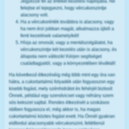
Jegyezze fel az értéket kezelési naplójába. Ne
felejtse el lejegyezni, hogy vércukorszintje
alacsony volt.
Ha a vércukorérték továbbra is alacsony, vagy
ha nem érzi jobban magát, alkalmazza újból a
fenti kezelések valamelyikét!
Hívja az orvosát, vagy a mentőszolgálatot, ha
vércukorszintje két kezelés után is alacsony, és
állapota nem változik! Kérjen segítséget
családtagjaitól, vagy a környezetében lévőktől!
Ha következő étkezéséig még több mint egy óra van
hátra, a cukortartalmú folyadék után fogyasszon egy
kisebb fogást, mely szénhidrátot és fehérjét biztosít
Önnek, például egy szendvicset vagy néhány szem
sós kekszet sajttal. Rendes étkezését a szokásos
időben fogyassza el, még akkor is, ha magas
cukortartalmú köztes fogást evett. Ha Önnél gyakran
előfordul alacsonyabb vércukorszint, feltétlenül