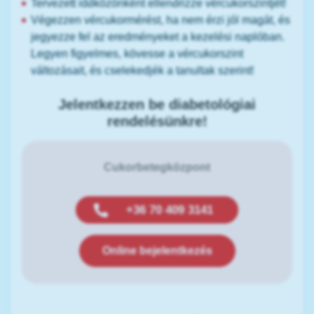
Tervezett időközönként ellenőrizze vércukorszintjét!
Végezzen vércukormérést, ha nem érzi jól magát, és
jegyezze fel az eredményeket a kezelési naplóban.
Legyen figyelmes, kövesse a vércukorszint
változásait, és cselekedjék a tanultak szerint!
Jelentkezzen be diabetológiai
rendelésünkre!
Cukorbetegközpont
+36 70 409 3141
Online bejelentkezés