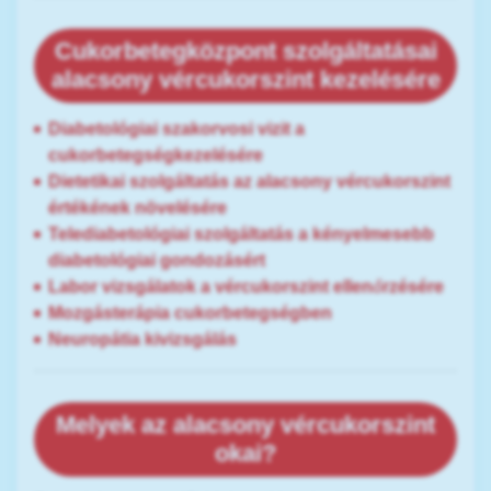
Cukorbetegközpont szolgáltatásai
alacsony vércukorszint kezelésére
Diabetológiai szakorvosi vizit a
cukorbetegségkezelésére
Dietetikai szolgáltatás az alacsony vércukorszint
értékének növelésére
Telediabetológiai szolgáltatás a kényelmesebb
diabetológiai gondozásért
Labor vizsgálatok a vércukorszint ellenőrzésére
Mozgásterápia cukorbetegségben
Neuropátia kivizsgálás
Melyek az alacsony vércukorszint
okai?