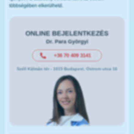
többségében elkerülhető.
ONLINE BEJELENTKEZÉS
Dr. Para Györgyi
+36 70 409 3141
Széll Kálmán tér - 1015 Budapest, Ostrom utca 16