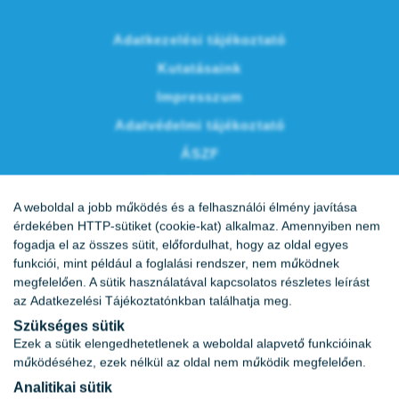
Adatkezelési tájékoztató
Kutatásaink
Impresszum
Adatvédelmi tájékoztató
ÁSZF
Vércukornapló
A weboldal a jobb működés és a felhasználói élmény javítása
Karrier
érdekében HTTP-sütiket (cookie-kat) alkalmaz. Amennyiben nem
fogadja el az összes sütit, előfordulhat, hogy az oldal egyes
funkciói, mint például a foglalási rendszer, nem működnek
megfelelően. A sütik használatával kapcsolatos részletes leírást
az
Adatkezelési Tájékoztatónkban
találhatja meg.
Szükséges sütik
Ezek a sütik elengedhetetlenek a weboldal alapvető funkcióinak
működéséhez, ezek nélkül az oldal nem működik megfelelően.
Analitikai sütik