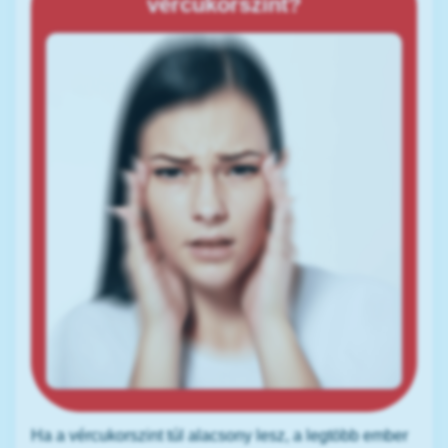
vércukorszint?
Ha a vércukorszint túl alacsony lesz, a legtöbb ember