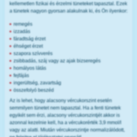
kellemetlen fizikai és érzelmi tüneteket tapasztal. Ezek
a tünetek nagyon gyorsan alakulnak ki, és Ön ilyenkor:
remegés
izzadás
fáradtság érzet
éhséget érzet
szapora szívverés
zsibbadás, száj vagy az ajak bizseregés
homályos látás
fejfájás
ingerültség, zavartság
összefolyó beszéd
Az is lehet, hogy alacsony vércukorszint esetén
semmilyen tünetet nem tapasztal. Ha a fenti tünetek
egyikét sem érzi, alacsony vércukorszintjét akkor is
azonnal kezelnie kell, ha a vércukorérték 3,9 mmol/l
vagy az alatti. Miután vércukorszintje normalizálódott,