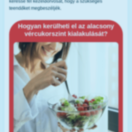
keresse fel kezelőorvosát, hogy a szükséges
teendőket megbeszéljék.
Hogyan kerülheti el az alacsony
vércukorszint kialakulását?