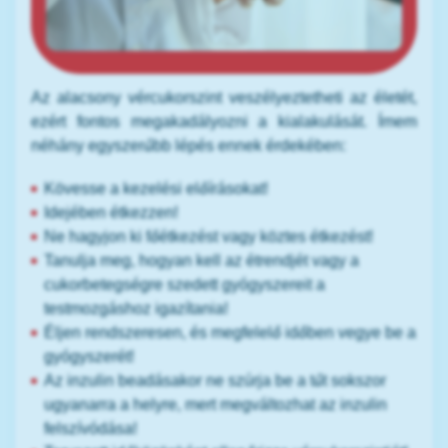
Az alacsony vércukorszint veszélyeztetheti az életét,
ezért fontos megakadályozni a kialakulását. Ímem
néhány egyszerűbb lépés ennek érdekében:
Kövesse a kezelési előírásokat!
Idejében étkezzen!
Ne hagyjon ki főétkezést vagy köztes étkezést!
Tanulja meg, hogyan kell az étrendjét vagy a
cukorbetegségre szedett gyógyszereit a
testmozgáshoz igazítania!
Éljen rendszeresen, és megfelelő időben vegye be a
gyógyszerét!
Az inzulin beadásakor ne szúrja be a tűt sokszor
ugyanarra a helyre, mert megváltozhat az inzulin
felszívódása!