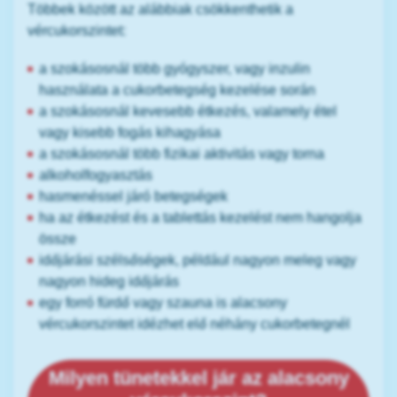
Többek között az alábbiak csökkenthetik a
vércukorszintet:
a szokásosnál több gyógyszer, vagy inzulin
használata a cukorbetegség kezelése során
a szokásosnál kevesebb étkezés, valamely étel
vagy kisebb fogás kihagyása
a szokásosnál több fizikai aktivitás vagy torna
alkoholfogyasztás
hasmenéssel járó betegségek
ha az étkezést és a tablettás kezelést nem hangolja
össze
időjárási szélsőségek, például nagyon meleg vagy
nagyon hideg időjárás
egy forró fürdő vagy szauna is alacsony
vércukorszintet idézhet elő néhány cukorbetegnél
Milyen tünetekkel jár az alacsony