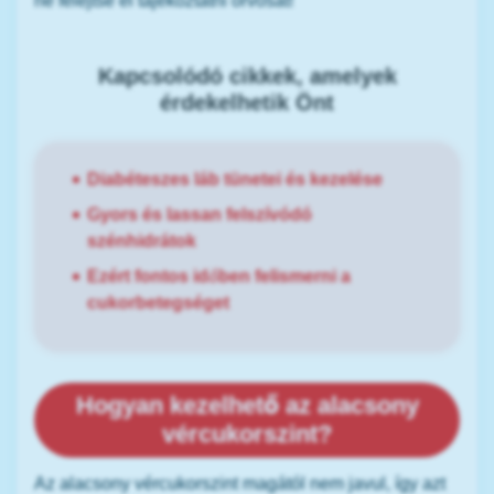
ne felejtse el tájékoztatni orvosát!
Kapcsolódó cikkek, amelyek
érdekelhetik Önt
Diabéteszes láb tünetei és kezelése
Gyors és lassan felszívódó
szénhidrátok
Ezért fontos időben felismerni a
cukorbetegséget
Hogyan kezelhető az alacsony
vércukorszint?
Az alacsony vércukorszint magától nem javul, így azt