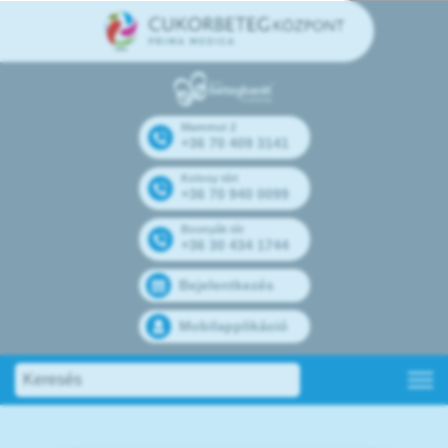
Mammut 2
+36 70 409 3141
Kolosy téri
+36 70 940 0099
Bosnyák tér
+36 30 434 1744
Bejelentkezés
Mobilapplikáció