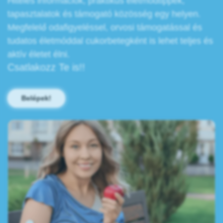
Hiteles információk, praktikus életmódtippek,
tapasztalatok és támogató közösség egy helyen.
Megfelelő odafigyeléssel, orvosi támogatással és
tudatos életmóddal cukorbetegként is lehet teljes és
aktív életet élni.
Csatlakozz Te is!!
Belépek!