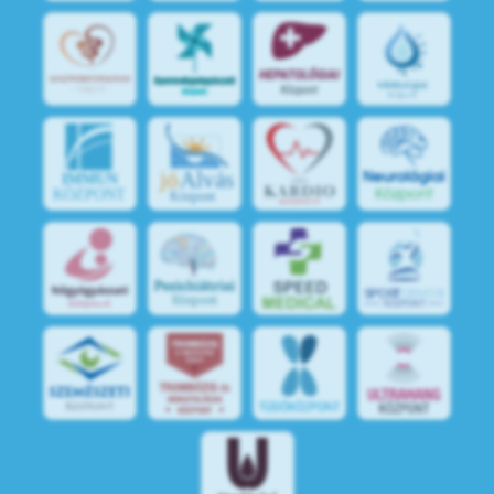
jó
Alvás
IMMUN
KÖZPONT
Központ
S
POR
T
O
R
V
OS
I
KÖ
ZPON
T