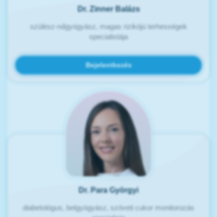
Dr. Zinner Balázs
szülész-nőgyógyász, magas rizikójú terhességek
specialistája
Bejelentkezés
Dr. Para Györgyi
diabetológus, belgyógyász, szöveti cukor monitorozás