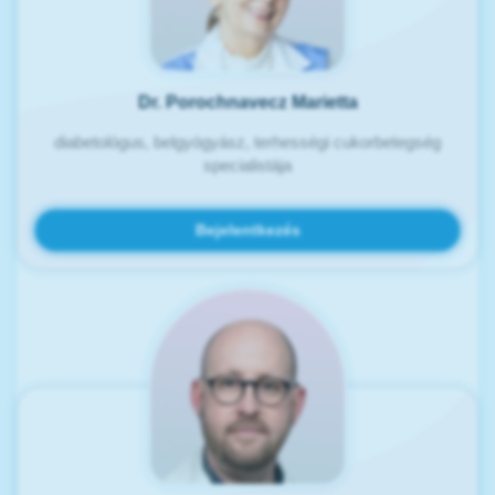
Dr. Porochnavecz Marietta
diabetológus, belgyógyász, terhességi cukorbetegség
specialistája
Bejelentkezés