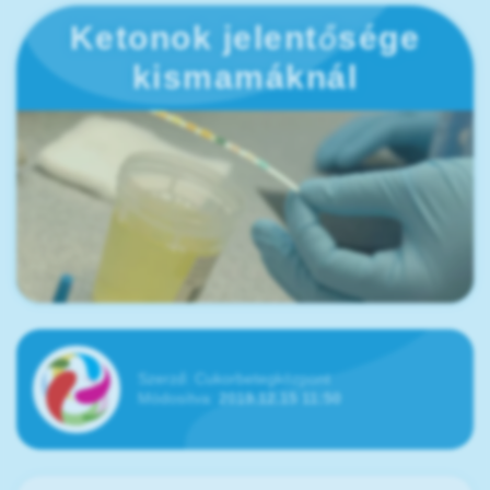
Ketonok jelentősége
kismamáknál
Szerző:
Cukorbetegközpont
Módosítva:
2019.12.15 11:50