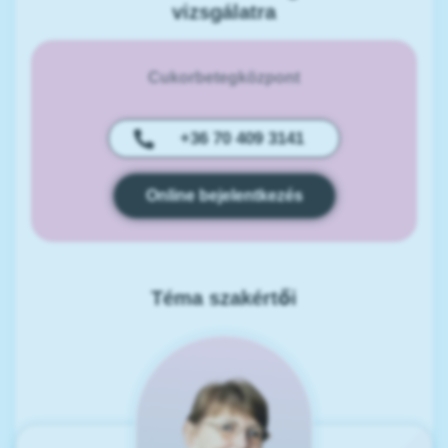
vizsgálatra
Cukorbetegközpont
+36 70 409 3141
Online bejelentkezés
Téma szakértői