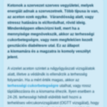
Ketonok a szervezet szerves vegyületei, melyek
energiát adnak a szervezetnek. Több típusa is van,
az aceton ezek egyike. Várandósság alatt, vagy
stressz hatására is előfordulhat, rövid ideig.
Mindenképpen ellenőrizni kell, mert ha a
mennyisége megnövekszik, akkor az terhességi
cukorbetegségre, vagy nem megfelelően kezelt
gesztációs diabétesre utal. Ez az állapot
a kismamára és a magzatra is komoly veszélyt
jelent.
A vizelet aceton szintet a nőgyógyászati vizsgálatok
alatt, illetve a védőnők is ellenőrzik a terhesség
folyamán. Ha a mért érték magas, akkor az
terhességi cukorbetegségre
utalhat, vagy rossz
táplálkozásra és a kismama éhezik. Ilyen esetben a
24-26. terhességi hétről előrébb kell hozni a
terheléses vércukorvizsgálatot (OGTT vizsgálat), hogy