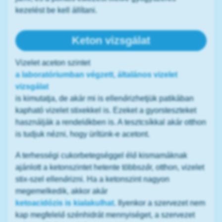
kezelést be kell állítani.
Keton vizsgálat
Vizelet aceton szintet
a laboratóriumban végzett, általános vizelet
vizsgálat
is kimutatja, de akár mi is ellenőrizhetjük patikában
kapható vizelet stixekkel is. Ezeket a gyorsteszteket
használják a rendelőkben is. A tesztcsíkkal akár otthon
is tudjuk nézni, hogy ürítünk-e acetont.
A terhességi cukorbetegséggel élő kismamáknak
ajánlott a ketonszintet hetente többszőr, otthon, vizelet
stix-szel ellenőrizni. Ha a ketonszint nagyon
megemelkedik, akkor akár
ketoacidózis is kialakulhat
. Ilyenkor a szervezet nem
kap megfelelő szénhidrát mennyiséget, a szervezet