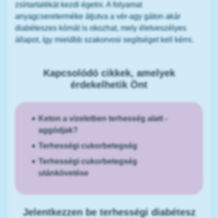
zsírtartalékát kezdi égetni. A folyamat
anyagcsereterméke átjutva a vér-agy gáton akár
diabéteszes kómát is okozhat, mely életveszélyes
állapot, így mielőbb szakorvosi segítséget kell kérni.
Kapcsolódó cikkek, amelyek
érdekelhetik Önt
Keton a vizeletben terhesség alatt -
aggódjak?
Terhességi cukorbetegség
Terhességi cukorbetegség
utánkövetése
Jelentkezzen be terhességi diabétesz