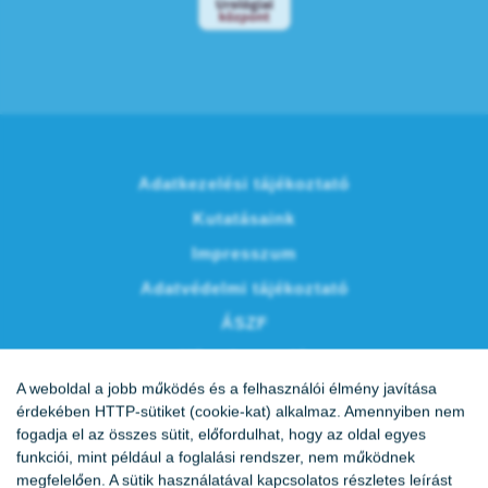
Adatkezelési tájékoztató
Kutatásaink
Impresszum
Adatvédelmi tájékoztató
ÁSZF
Vércukornapló
A weboldal a jobb működés és a felhasználói élmény javítása
Karrier
érdekében HTTP-sütiket (cookie-kat) alkalmaz. Amennyiben nem
fogadja el az összes sütit, előfordulhat, hogy az oldal egyes
funkciói, mint például a foglalási rendszer, nem működnek
megfelelően. A sütik használatával kapcsolatos részletes leírást