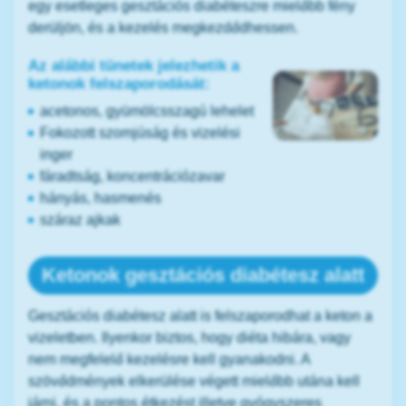
egy esetleges gesztációs diabéteszre mielőbb fény
derüljön, és a kezelés megkezdődhessen.
Az alábbi tünetek jelezhetik a
ketonok felszaporodását:
acetonos, gyümölcsszagú lehelet
Fokozott szomjúság és vizelési
inger
fáradtság, koncentrációzavar
hányás, hasmenés
száraz ajkak
Ketonok gesztációs diabétesz alatt
Gesztációs diabétesz alatt is felszaporodhat a keton a
vizeletben. Ilyenkor biztos, hogy diéta hibára, vagy
nem megfelelő kezelésre kell gyanakodni. A
szövődmények elkerülése végett mielőbb utána kell
járni, és a pontos étkezést illetve gyógyszeres