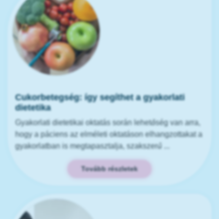
Cukorbetegség: így segíthet a gyakorlati
dietetika
Gyakorlati dietetikai oktatás során lehetőség van arra,
hogy a páciens az elméleti oktatáson elhangzottakat a
gyakorlatban is megtapasztalja, szakszerű ...
Tovább részletek