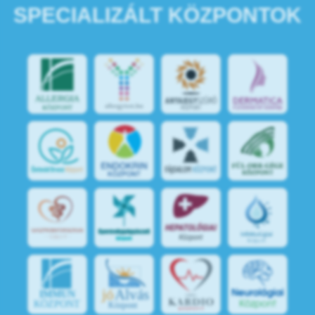
SPECIALIZÁLT KÖZPONTOK
jó
Alvás
IMMUN
KÖZPONT
Központ