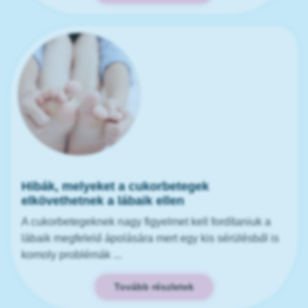
Hibák, melyeket a cukorbetegek
elkövethetnek a lábaik ellen
A cukorbetegeknek nagy figyelmet kell fordítaniuk a
lábaik megfelelő ápolására mert egy kis sérülésből is
komoly problémák ...
Tovább részletek