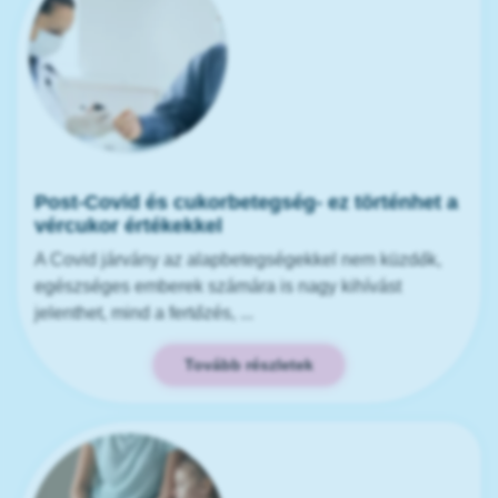
Post-Covid és cukorbetegség- ez történhet a
vércukor értékekkel
A Covid járvány az alapbetegségekkel nem küzdők,
egészséges emberek számára is nagy kihívást
jelenthet, mind a fertőzés, ...
Tovább részletek