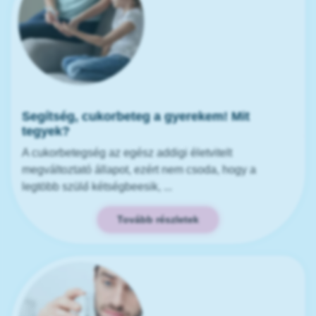
Segítség, cukorbeteg a gyerekem! Mit
tegyek?
A cukorbetegség az egész addigi életvitelt
megváltoztató állapot, ezért nem csoda, hogy a
legtöbb szülő kétségbeesik, ...
Tovább részletek