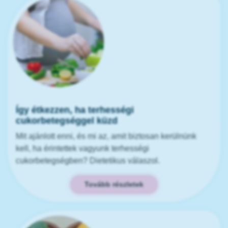
Így étkezzen, ha terhességi
cukorbetegséggel küzd
Mit ajánlott enni, és mi az, amit biztosan kerülnünk
kell, ha érintettek vagyunk terhességi
cukorbetegségben? Dietetikus válaszol.
Tovább részletek