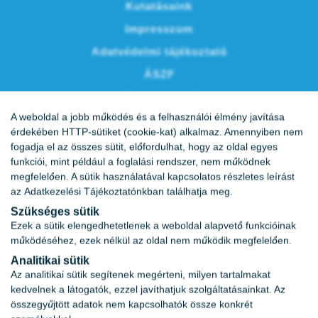
Kutatásaink
Impresszum
Adatvédelmi tájékoztató
ÁSZF
Vércukornapló
A weboldal a jobb működés és a felhasználói élmény javítása
Karrier
érdekében HTTP-sütiket (cookie-kat) alkalmaz. Amennyiben nem
fogadja el az összes sütit, előfordulhat, hogy az oldal egyes
funkciói, mint például a foglalási rendszer, nem működnek
megfelelően. A sütik használatával kapcsolatos részletes leírást
az
Adatkezelési Tájékoztatónkban
találhatja meg.
Szükséges sütik
Ezek a sütik elengedhetetlenek a weboldal alapvető funkcióinak
működéséhez, ezek nélkül az oldal nem működik megfelelően.
Analitikai sütik
Az analitikai sütik segítenek megérteni, milyen tartalmakat
kedvelnek a látogatók, ezzel javíthatjuk szolgáltatásainkat. Az
összegyűjtött adatok nem kapcsolhatók össze konkrét