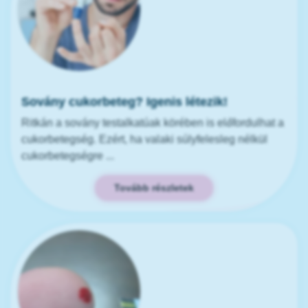
Sovány cukorbeteg? Igenis létezik!
Ritkán a sovány testalkatúak körében is előfordulhat a
cukorbetegség. Ezért, ha valaki súlyfelesleg nélkül
cukorbetegségre ...
Tovább részletek