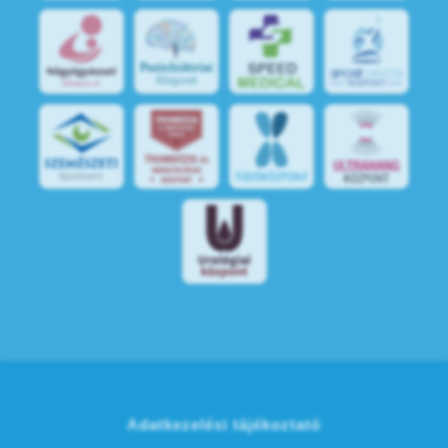
S
POR
T
O
R
V
OS
I
KÖ
ZPON
T
Adatkezelési tájékoztató