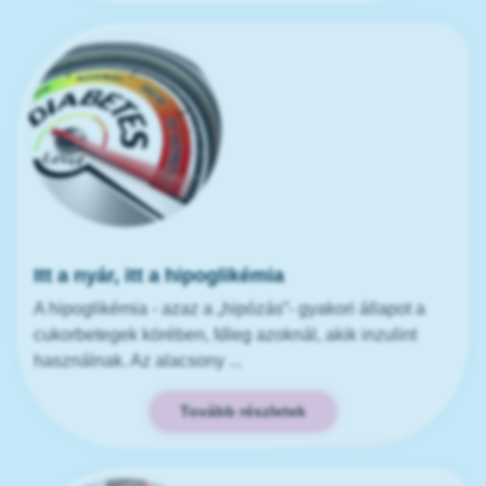
Itt a nyár, itt a hipoglikémia
A hipoglikémia - azaz a „hipózás”- gyakori állapot a
cukorbetegek körében, főleg azoknál, akik inzulint
használnak. Az alacsony ...
Tovább részletek