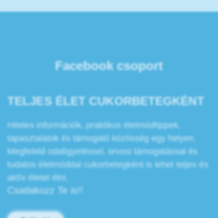
Facebook csoport
TELJES ÉLET CUKORBETEGKÉNT
Hiteles információk, praktikus életmódtippek,
tapasztalatok és támogató közösség egy helyen.
Megfelelő odafigyeléssel, orvosi támogatással és
tudatos életmóddal cukorbetegként is lehet teljes és
aktív életet élni.
Csatlakozz Te is!!