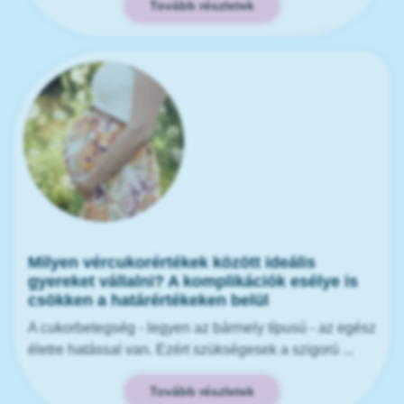
Tovább részletek
Milyen vércukorértékek között ideális
gyereket vállalni? A komplikációk esélye is
csökken a határértékeken belül
A cukorbetegség - legyen az bármely típusú - az egész
életre hatással van. Ezért szükségesek a szigorú ...
Tovább részletek