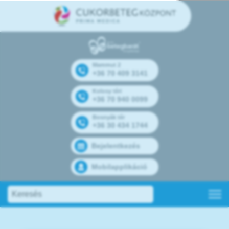
Mammut 2
+36 70 409 3141
Kolosy téri
+36 70 940 0099
Bosnyák tér
+36 30 434 1744
Bejelentkezés
Mobilapplikáció