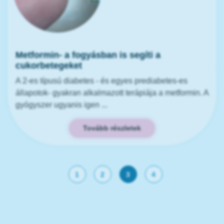
Metformin- a fogyásban is segíti a
cukorbetegeket
A 2-es típusú diabetes - és egyes prediabetes-es
állapotok- gyakran alkalmazott terápiája a metformin. A
gyógyszer ugyanis igen ...
Tovább részletek
1
2
3
4