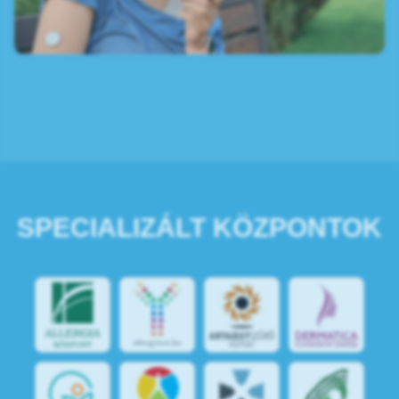
SPECIALIZÁLT KÖZPONTOK