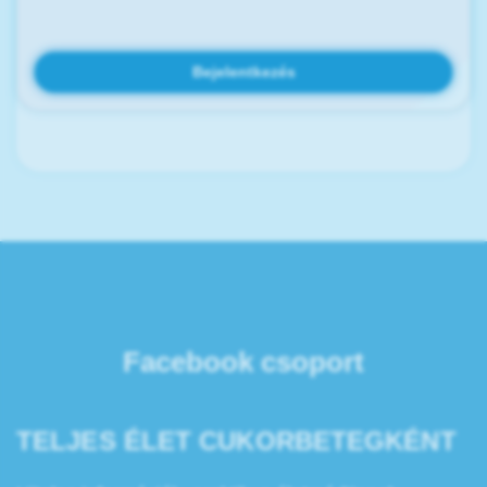
Bejelentkezés
Facebook csoport
TELJES ÉLET CUKORBETEGKÉNT