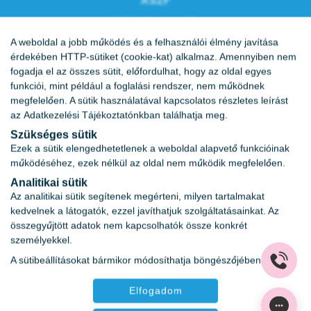
ÁSZF
Vércukornapló
A weboldal a jobb működés és a felhasználói élmény javítása
Karrier
érdekében HTTP-sütiket (cookie-kat) alkalmaz. Amennyiben nem
fogadja el az összes sütit, előfordulhat, hogy az oldal egyes
funkciói, mint például a foglalási rendszer, nem működnek
megfelelően. A sütik használatával kapcsolatos részletes leírást
az
Adatkezelési Tájékoztatónkban
találhatja meg.
Szükséges sütik
Ezek a sütik elengedhetetlenek a weboldal alapvető funkcióinak
működéséhez, ezek nélkül az oldal nem működik megfelelően.
Analitikai sütik
Az analitikai sütik segítenek megérteni, milyen tartalmakat
kedvelnek a látogatók, ezzel javíthatjuk szolgáltatásainkat. Az
összegyűjtött adatok nem kapcsolhatók össze konkrét
személyekkel.
Az oldalon feltüntetett árak az ÁFÁ-t tartalmazzák!
A sütibeállításokat bármikor módosíthatja böngészőjében.
A képek a
Shutterstock.com
és a
Canva.com
licence
alapján kerültek felhasználásra.
Elfogadom
Copyright 2026 ©
Prima Medica Egészségközpontok
.
Minden jog fenntartva.