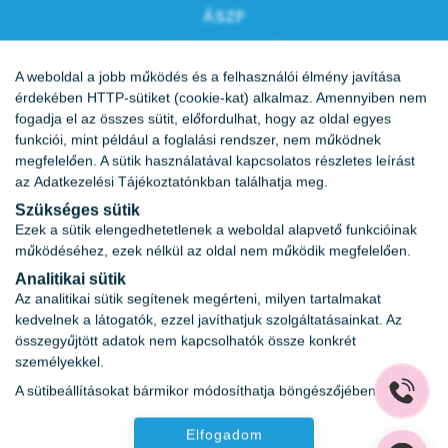
ÁSZF
Vércukornapló
A weboldal a jobb működés és a felhasználói élmény javítása
Karrier
érdekében HTTP-sütiket (cookie-kat) alkalmaz. Amennyiben nem
fogadja el az összes sütit, előfordulhat, hogy az oldal egyes
funkciói, mint például a foglalási rendszer, nem működnek
megfelelően. A sütik használatával kapcsolatos részletes leírást
az
Adatkezelési Tájékoztatónkban
találhatja meg.
Szükséges sütik
Ezek a sütik elengedhetetlenek a weboldal alapvető funkcióinak
működéséhez, ezek nélkül az oldal nem működik megfelelően.
Analitikai sütik
Az analitikai sütik segítenek megérteni, milyen tartalmakat
kedvelnek a látogatók, ezzel javíthatjuk szolgáltatásainkat. Az
összegyűjtött adatok nem kapcsolhatók össze konkrét
személyekkel.
Az oldalon feltüntetett árak az ÁFÁ-t tartalmazzák!
A sütibeállításokat bármikor módosíthatja böngészőjében.
A képek a
Shutterstock.com
és a
Canva.com
licence
alapján kerültek felhasználásra.
Elfogadom
Copyright 2026 ©
Prima Medica Egészségközpontok
.