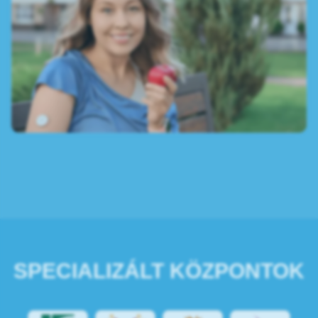
SPECIALIZÁLT KÖZPONTOK