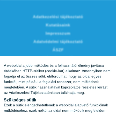
Adatkezelési tájékoztató
Kutatásaink
Impresszum
Adatvédelmi tájékoztató
ÁSZF
Vércukornapló
A weboldal a jobb működés és a felhasználói élmény javítása
Karrier
érdekében HTTP-sütiket (cookie-kat) alkalmaz. Amennyiben nem
fogadja el az összes sütit, előfordulhat, hogy az oldal egyes
funkciói, mint például a foglalási rendszer, nem működnek
megfelelően. A sütik használatával kapcsolatos részletes leírást
az
Adatkezelési Tájékoztatónkban
találhatja meg.
Szükséges sütik
Ezek a sütik elengedhetetlenek a weboldal alapvető funkcióinak
működéséhez, ezek nélkül az oldal nem működik megfelelően.