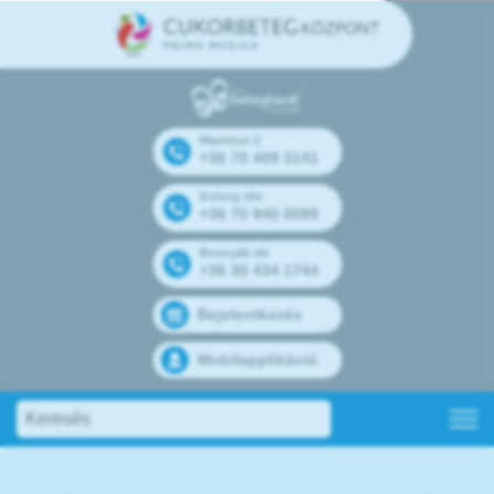
Mammut 2
+36 70 409 3141
Kolosy téri
+36 70 940 0099
Bosnyák tér
+36 30 434 1744
Bejelentkezés
Mobilapplikáció