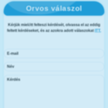
Orvos válaszol
Kérjük mielőtt felteszi kérdését, olvassa el az eddig
feltett kérdéseket, és az azokra adott válaszokat
ITT.