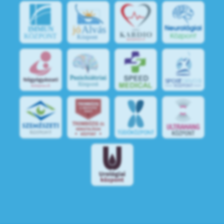
jó
Alvás
IMMUN
KÖZPONT
Központ
S
POR
T
O
R
V
OS
I
KÖ
ZPON
T