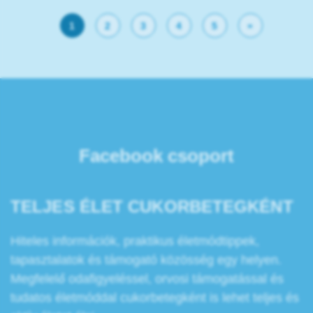
1
2
3
4
5
»
Facebook csoport
TELJES ÉLET CUKORBETEGKÉNT
Hiteles információk, praktikus életmódtippek,
tapasztalatok és támogató közösség egy helyen.
Megfelelő odafigyeléssel, orvosi támogatással és
tudatos életmóddal cukorbetegként is lehet teljes és