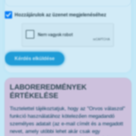
Hozzájárulok az üzenet megjelenéséhez
Kérdés elküldése
LABOREREDMÉNYEK
ÉRTÉKELÉSE
Tisztelettel tájékoztatjuk, hogy az "Orvos válaszol"
funkció használatához kötelezően megadandó
személyes adatait (az e-mail címét és a megadott
nevet, amely utóbbi lehet akár csak egy