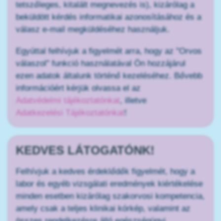
tetszőleges, kitalált megnevezés is), kizárólag a
beküldött kérdés informatikai azonosításához és a
válasz e-mail megküldéséhez használjuk.
Egyúttal felhívjuk a figyelmét arra, hogy az "Orvos
válaszol" funkció használatával Ön hozzájárul
ezen adatok általunk történő kezeléséhez. Bővebb
információért kérjük olvassa el az
Adatvédelmi tájékoztatónkat
, illetve
Adatkezelési Tájékoztatónkat
!
KEDVES LÁTOGATÓNK!
Felhívjuk a kedves érdeklődők figyelmét, hogy a
labor és egyéb vizsgálati eredmények kiértékelése
minden esetben kizárólag szakorvosi kompetencia,
amely csak a teljes klinikai kórkép, valamint az
összes rendelkezésre álló egészségügyi