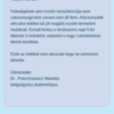
Feleségének sem inzulin rezisztenciája sem
cukoranyagcsere zavara nem áll fenn. Alacsonyabb
vércukor értékei túl jól reagáló inzulin termelést
mutatnak. Emiatt fontos a rendszeres napi 5-6x
étkezés 3 óránként, valamint a nagy cukortartalmú
ételek kerülése.
Ezek az értékek nem okozzák hogy ne eshessen
teherbe.
Üdvözlettel:
Dr . Porochnavecz Marietta
belgyógyász,diabetológus