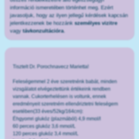
információ ismeretében történhet meg. Ezért
javasoljuk, hogy az ilyen jellegű kérdések kapcsán
jelentkezzenek be hozzánk
személyes vizitre
vagy
távkonzultációra
.
Tisztelt Dr. Porochnavecz Marietta!
Feleségemmel 2 éve szeretnénk babát, minden
vizsgálatot elvégeztettünk értékeink rendben
vannak. Cukorterhelésen is voltunk, ennek
eredményeit szeretném ellenőriztetni feleségem
esetében(33 éves/52kg/164cm):
Éhgyomri glukóz (plazmából) 4,9 mmol/l
60 perces glukóz 3,6 mmol/L
120 perces glukóz 3,4 mmol/L