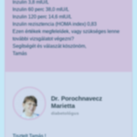
Inzulin 3,8 mIU/L
Inzulin 60 perc 38,0 mIU/L
Inzulin 120 perc 14,6 mIU/L
Inzulin rezisztencia (HOMA index) 0,83
Ezen értékek megfelelőek, vagy szükséges lenne
további vizsgálatot végezni?
Segítségét és válaszát köszönöm,
Tamás
Dr. Porochnavecz
Marietta
diabetológus
Tisztelt Tamás !