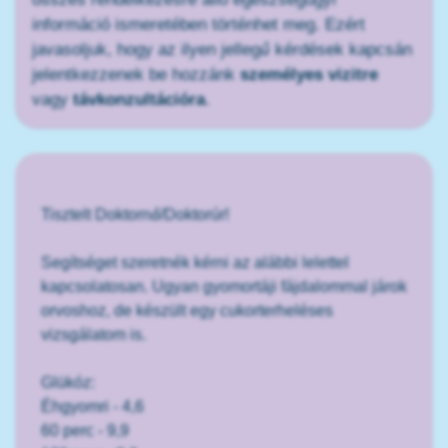
információ ismeretében történhet meg. Ezért
javasoljuk, hogy az ilyen jellegű kérdések kapcsán
jelentkezzenek be hozzánk
személyes vizitre
vagy
távkonzultációra
.
Tisztelt Doktornő/Doktorúr!
Segítséget szeretnék kérni az alábbi lelettel
kapcsolatosan. Ugyan gyomortáji fájdalommal járok
orvoshoz, de készült egy cukorterheléses
vizsgálatom is.
Glükóz:
Éhgyomri - 4,6
60 perc - 9,9