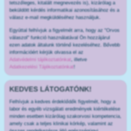
tetszőleges, kitalált megnevezés is), kizárólag a
beküldött kérdés informatikai azonosításához és a
válasz e-mail megküldéséhez használjuk.
Egyúttal felhívjuk a figyelmét arra, hogy az "Orvos
válaszol" funkció használatával Ön hozzájárul
ezen adatok általunk történő kezeléséhez. Bővebb
információért kérjük olvassa el az
Adatvédelmi tájékoztatónkat
, illetve
Adatkezelési Tájékoztatónkat
!
KEDVES LÁTOGATÓNK!
Felhívjuk a kedves érdeklődők figyelmét, hogy a
labor és egyéb vizsgálati eredmények kiértékelése
minden esetben kizárólag szakorvosi kompetencia,
amely csak a teljes klinikai kórkép, valamint az
összes rendelkezésre álló egészségügyi