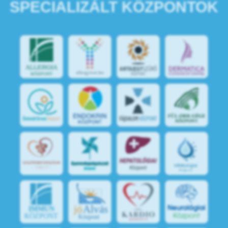
SPECIALIZÁLT KÖZPONTOK
jó
Alvás
IMMUN
KÖZPONT
Központ