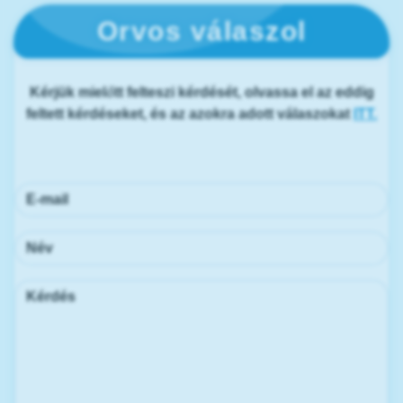
Orvos válaszol
Kérjük mielőtt felteszi kérdését, olvassa el az eddig
feltett kérdéseket, és az azokra adott válaszokat
ITT.