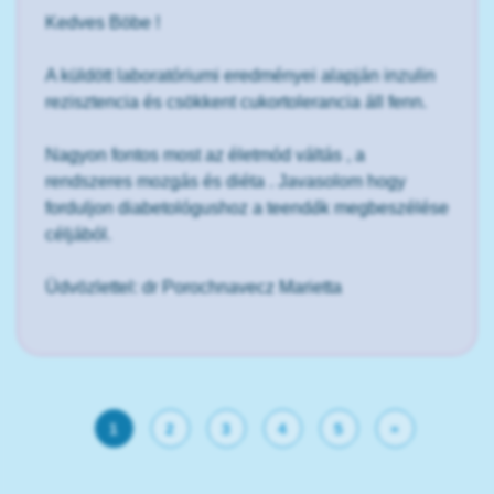
Kedves Böbe !
A küldött laboratóriumi eredményei alapján inzulin
rezisztencia és csökkent cukortolerancia áll fenn.
Nagyon fontos most az életmód váltás , a
rendszeres mozgás és diéta . Javasolom hogy
forduljon diabetológushoz a teendők megbeszélése
céljából.
Üdvözlettel: dr Porochnavecz Marietta
1
2
3
4
5
»