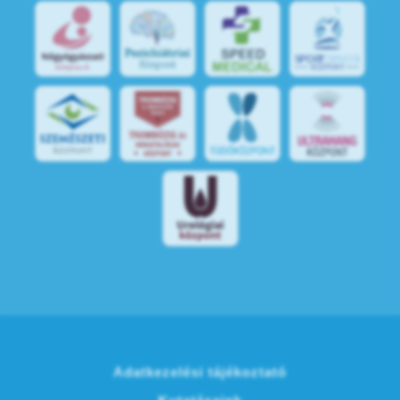
S
POR
T
O
R
V
OS
I
KÖ
ZPON
T
Adatkezelési tájékoztató