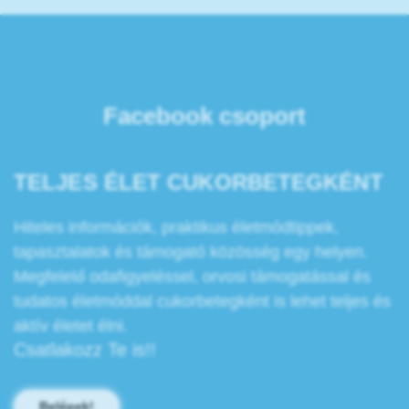
Facebook csoport
TELJES ÉLET CUKORBETEGKÉNT
Hiteles információk, praktikus életmódtippek,
tapasztalatok és támogató közösség egy helyen.
Megfelelő odafigyeléssel, orvosi támogatással és
tudatos életmóddal cukorbetegként is lehet teljes és
aktív életet élni.
Csatlakozz Te is!!
Belépek!