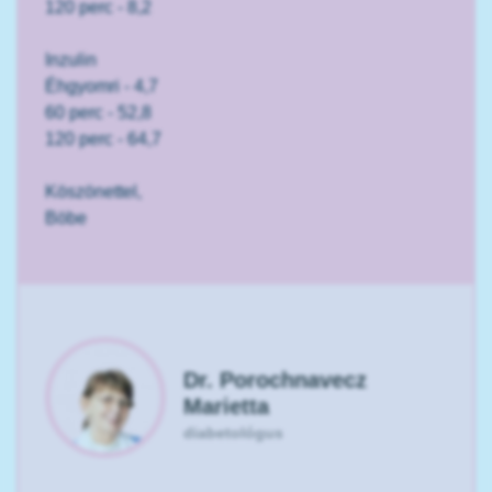
120 perc - 8,2
Inzulin
Éhgyomri - 4,7
60 perc - 52,8
120 perc - 64,7
Köszönettel,
Böbe
Dr. Porochnavecz
Marietta
diabetológus