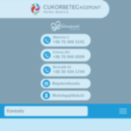
Mammut 2
+36 70 409 3141
Kolosy téri
+36 70 940 0099
Bosnyák tér
+36 30 434 1744
Bejelentkezés
Mobilapplikáció