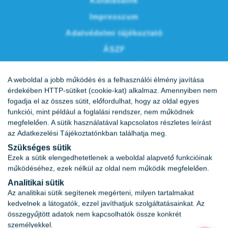
Kutatásaink
Impresszum
Adatvédelmi tájékoztató
ÁSZF
Vércukornapló
A weboldal a jobb működés és a felhasználói élmény javítása
Karrier
érdekében HTTP-sütiket (cookie-kat) alkalmaz. Amennyiben nem
fogadja el az összes sütit, előfordulhat, hogy az oldal egyes
funkciói, mint például a foglalási rendszer, nem működnek
megfelelően. A sütik használatával kapcsolatos részletes leírást
az
Adatkezelési Tájékoztatónkban
találhatja meg.
Szükséges sütik
Ezek a sütik elengedhetetlenek a weboldal alapvető funkcióinak
működéséhez, ezek nélkül az oldal nem működik megfelelően.
Analitikai sütik
Az analitikai sütik segítenek megérteni, milyen tartalmakat
kedvelnek a látogatók, ezzel javíthatjuk szolgáltatásainkat. Az
összegyűjtött adatok nem kapcsolhatók össze konkrét
személyekkel.