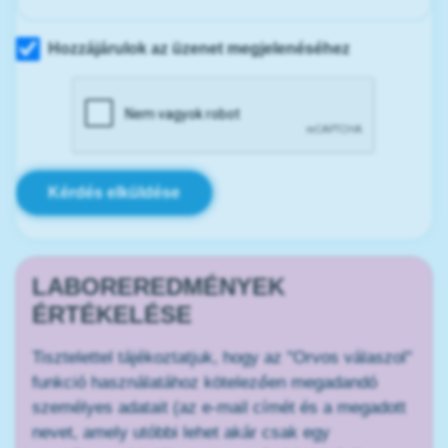
Hozzájárulok az üzenet megjelenéséhez
Kérdés elküldése
LABOREREDMÉNYEK
ÉRTÉKELÉSE
Tisztelettel tájékoztatjuk, hogy az "Orvos válaszol"
funkció használatához kötelezően megadandó
személyes adatait (az e-mail címét és a megadott
nevet, amely utóbbi lehet akár csak egy