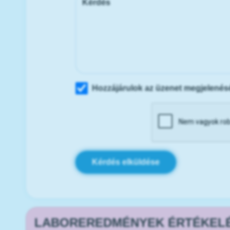
Hozzájárulok az üzenet megjelené
Kérdés elküldése
LABOREREDMÉNYEK ÉRTÉKEL