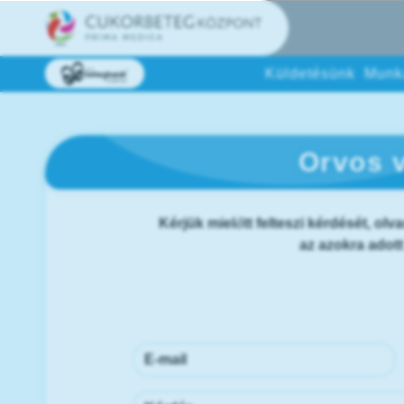
Küldetésünk
Munk
Orvos v
Kérjük mielőtt felteszi kérdését, olva
az azokra adot