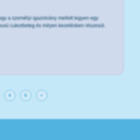
hogy a személyi igazolvány mellett legyen egy
ípusú cukorbeteg és milyen kezelésben részesül.
4
5
»