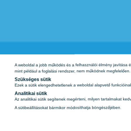
Adatkezelési tájékoztató
A weboldal a jobb működés és a felhasználói élmény javítása é
Kutatásaink
mint például a foglalási rendszer, nem működnek megfelelően. A
Szükséges sütik
Impresszum
Ezek a sütik elengedhetetlenek a weboldal alapvető funkcióin
Adatvédelmi tájékoztató
Analitikai sütik
ÁSZF
Az analitikai sütik segítenek megérteni, milyen tartalmakat ke
Vércukornapló
A sütibeállításokat bármikor módosíthatja böngészőjében.
Karrier