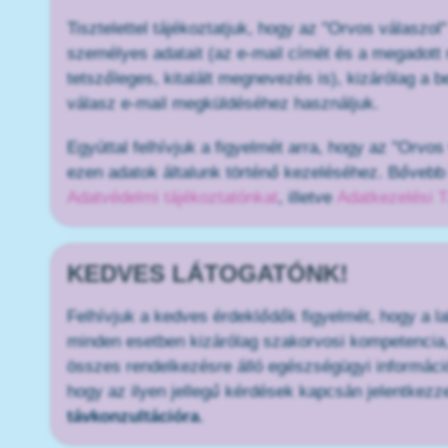
Tisztelettel tájékoztatjuk, hogy az "Orvos válasz
személyes adatait (az e-mail címét és a megadott 
tetszőleges, kitalált megnevezés is), kizárólag a 
válasz e-mail megküldéséhez használjuk.
Egyúttal felhívjuk a figyelmét arra, hogy az "Orvo
ezen adatok általunk történő kezeléséhez. Bővebb 
Adatvédelmi tájékoztatónkat
, illetve
Adatkezelési T
KEDVES LÁTOGATÓNK!
Felhívjuk a kedves érdeklődők figyelmét, hogy a l
minden esetben kizárólag szakorvosi kompetencia, 
összes rendelkezésre álló egészségügyi információ
hogy az ilyen jellegű kérdések kapcsán jelentkez
távkonzultációra
.