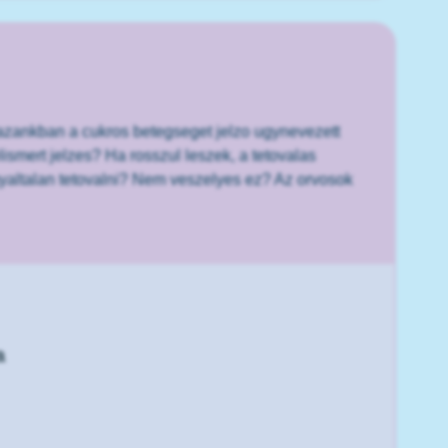
hazankban a cukros betegseget jelzo ugynevezett
lismert jelzes? Ha rosszul leszek, a tetovalas
yaltalan tetovalni? Nem veszelyes ez? Az orvosok
a