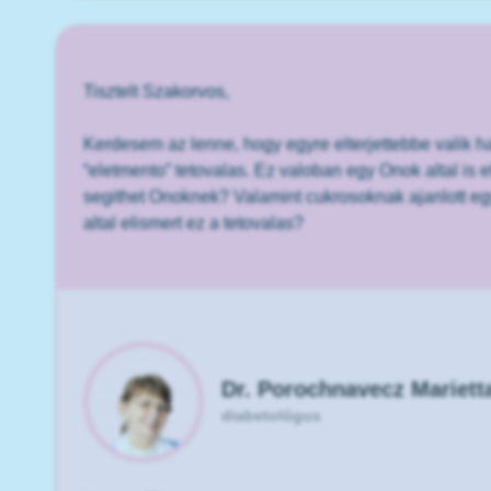
Tisztelt Szakorvos,
Kerdesem az lenne, hogy egyre elterjettebbe valik 
“eletmento” tetovalas. Ez valoban egy Onok altal is e
segithet Onoknek? Valamint cukrosoknak ajanlott eg
altal elismert ez a tetovalas?
Dr. Porochnavecz Mariett
diabetológus