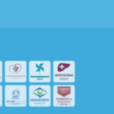
S
POR
T
O
R
V
OS
I
KÖ
ZPON
T