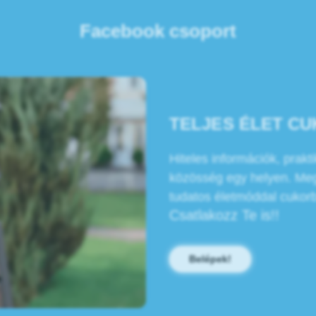
Facebook csoport
TELJES ÉLET C
Hiteles információk, prak
közösség egy helyen. Megf
tudatos életmóddal cukorbet
Csatlakozz Te is!!
Belépek!