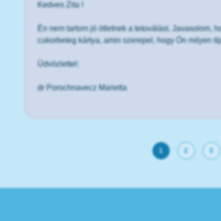
Kedves Zita !
Én nem tartom jó ötletnek a tetoválást. Javasolom, 
cukorbeteg kártya, amin szerepel, hogy Ön milyen t
Üdvözlettel:
dr Porochnavecz Marietta
1
2
3