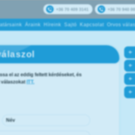
+36 70 409 3141
+36 70 940 0
atársaink
Áraink
Híreink
Sajtó
Kapcsolat
Orvos válas
álaszol
ssa el az eddig feltett kérdéseket, és
t válaszokat
ITT.