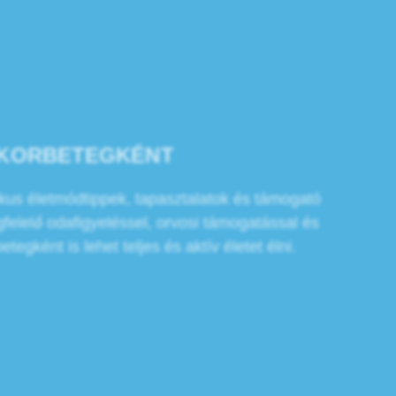
UKORBETEGKÉNT
tikus életmódtippek, tapasztalatok és támogató
elelő odafigyeléssel, orvosi támogatással és
egként is lehet teljes és aktív életet élni.