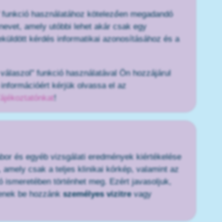
ol" funkció használatához kötelezően megadandó
nevet, amely utóbbi lehet akár csak egy
beküldött kérdés informatikai azonosításához és a
s válaszol" funkció használatával Ön hozzájárul
információért kérjük olvassa el az
ájékoztatónkat
!
abor és egyéb vizsgálati eredmények kiértékelése
amely csak a teljes klinikai kórkép, valamint az
 ismeretében történhet meg. Ezért javasoljuk,
zenek be hozzánk
személyes vizitre
vagy