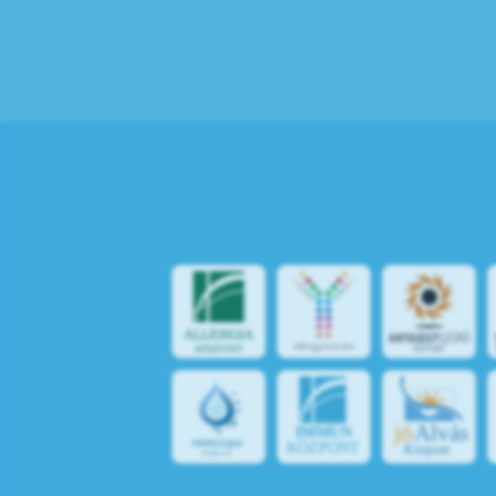
jó
Alvás
IMMUN
KÖZPONT
Központ