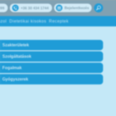
Bejelentkezés
099
+36 30 434 1744
zol
Dietetikai kisokos
Receptek
Szakterületek
Szolgáltatások
Fogalmak
Gyógyszerek