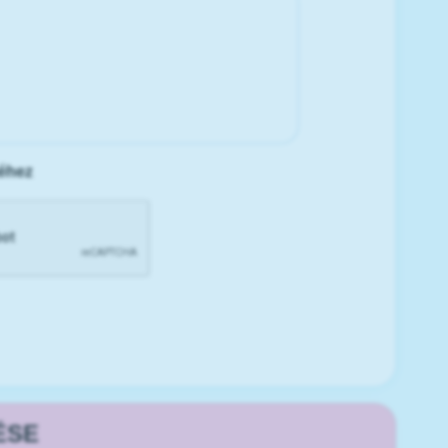
séhez
ÉSE