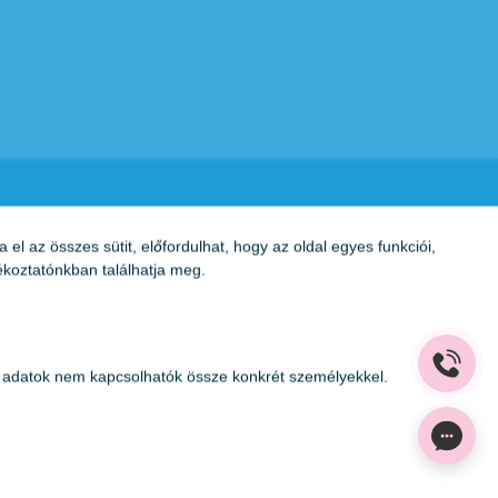
 az összes sütit, előfordulhat, hogy az oldal egyes funkciói,
ékoztatónkban
találhatja meg.
Az oldalon feltüntetett árak az ÁFÁ-t tartalmazzák!
A képek a
Shutterstock.com
és a
Canva.com
licence
tött adatok nem kapcsolhatók össze konkrét személyekkel.
alapján kerültek felhasználásra.
Copyright 2026 ©
Prima Medica Egészségközpontok
.
Minden jog fenntartva.
Developed by
Appon
&
György Nándor