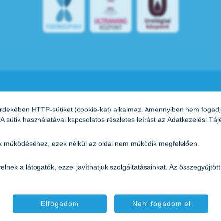
rdekében HTTP-sütiket (cookie-kat) alkalmaz. Amennyiben nem fogadja el
 sütik használatával kapcsolatos részletes leírást az
Adatkezelési Táj
ak működéséhez, ezek nélkül az oldal nem működik megfelelően.
dvelnek a látogatók, ezzel javíthatjuk szolgáltatásainkat. Az összegyűj
Elfogadom
Nem fogadom el