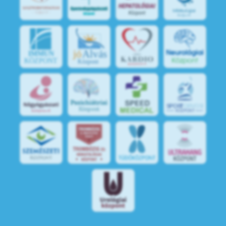
jó
Alvás
IMMUN
KÖZPONT
Központ
S
POR
T
O
R
V
OS
I
KÖ
ZPON
T