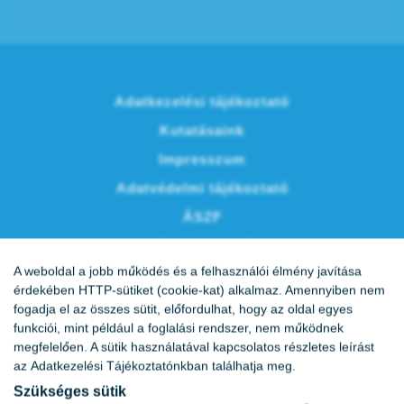
Adatkezelési tájékoztató
Kutatásaink
Impresszum
Adatvédelmi tájékoztató
ÁSZF
Vércukornapló
A weboldal a jobb működés és a felhasználói élmény javítása
Karrier
érdekében HTTP-sütiket (cookie-kat) alkalmaz. Amennyiben nem
fogadja el az összes sütit, előfordulhat, hogy az oldal egyes
funkciói, mint például a foglalási rendszer, nem működnek
megfelelően. A sütik használatával kapcsolatos részletes leírást
az
Adatkezelési Tájékoztatónkban
találhatja meg.
Szükséges sütik