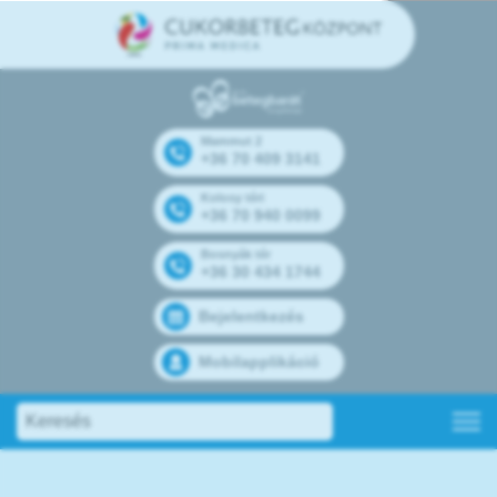
Mammut 2
+36 70 409 3141
Kolosy téri
+36 70 940 0099
Bosnyák tér
+36 30 434 1744
Bejelentkezés
Mobilapplikáció