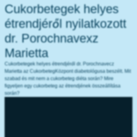
Cukorbetegek helyes
étrendjéről nyilatkozott
dr. Porochnavexz
Marietta
Cukorbetegek helyes étrendjéről dr. Porochnavecz
Marietta az CukorbetegKözpont diabetológusa beszélt. Mit
szabad és mit nem a cukorbeteg diéta során? Mire
figyeljen egy cukorbeteg az étrendjének összeállítása
során?