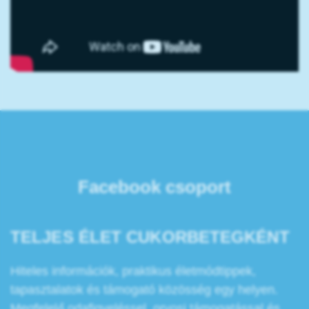
Facebook csoport
TELJES ÉLET CUKORBETEGKÉNT
Hiteles információk, praktikus életmódtippek,
tapasztalatok és támogató közösség egy helyen.
Megfelelő odafigyeléssel, orvosi támogatással és