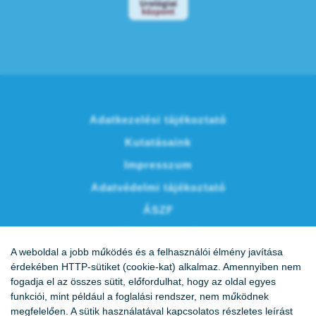
Adatkezelési tájékoztató
Kutatásaink
Impresszum
Adatvédelmi tájékoztató
ÁSZF
Vércukornapló
A weboldal a jobb működés és a felhasználói élmény javítása
Karrier
érdekében HTTP-sütiket (cookie-kat) alkalmaz. Amennyiben nem
fogadja el az összes sütit, előfordulhat, hogy az oldal egyes
funkciói, mint például a foglalási rendszer, nem működnek
megfelelően. A sütik használatával kapcsolatos részletes leírást