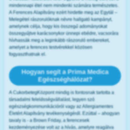
mindennapi étel nem mindenki számára természetes.
A Ferences Alapítvány ezért hirdette meg az Egytál –
Melegétel rászorulóknak névre hallgató kampányt,
amelynek célja, hogy kis összegű adományokat
összegyűjtve karácsonykor ünnepi ebédre, vacsorára
hívhassák meg a leginkább rászoruló embereket,
amelyet a ferences testvérekkel közösen
fogyaszthatnak el.
Hogyan segít a Prima Medica
Egészséghálózat?
A CukorbetegKözpont mindig is fontosnak tartotta a
társadalmi felelősségvállalást, legyen szó
egészségkommunikációról vagy az Allergiamentes
Életért Alapítvány tevékenységéről. Ezúttal – ahogyan
tavaly is - a Brown Friday, a ferencesek
kezdeményezése volt az a hívás, amelyre reagálva