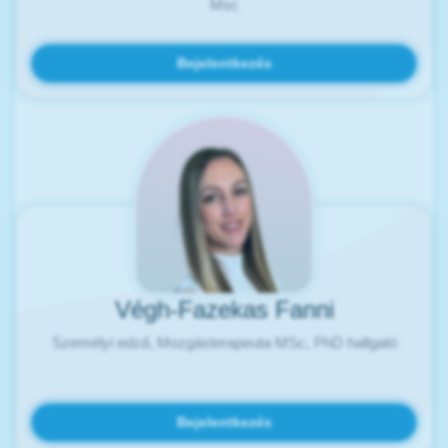
Msc
Bejelentkezés
Végh-Fazekas Fanni
Személyi edző, Mozgásterapeuta MSc, PhD hallgató
Bejelentkezés