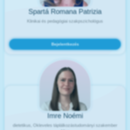
Spartá Romana Patrizia
Klinikai és pedagógiai szakpszichológus
Bejelentkezés
Imre Noémi
dietetikus, Okleveles táplálkozástudományi szakember