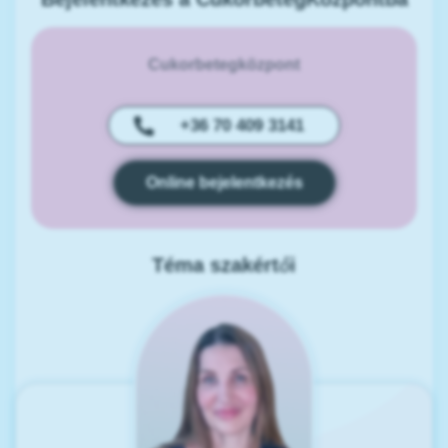
Cukorbetegközpont
+36 70 409 3141
Online bejelentkezés
Téma szakértői