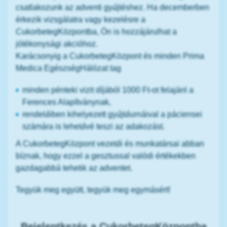
csatlakozunk az adventi gyűjtéshez. Ha decemberben
érkezik vizsgálatra vagy kezelésre a
CukorbetegKözpontba, Ön is hozzájárulhat a
jótékonysági akcióhoz.
Karácsonyig a CukorbetegKözpont és minden Prima
Medica EgészségHálózat tag
minden pénteki vizit díjából 1000 Ft-ot felajánl a
Ferences Alapítványnak,
rendelőiben kihelyezett gyűjtőurnáival a páciensei
számára is lehetővé teszi az adakozást.
A CukorbetegKözpont vezetői és munkatársai abban
bíznak, hogy ezzel a gesztussal valódi értékekben
gazdagabbá tehetik az adventet.
Tegyük meg együtt, tegyük meg egymásért!
Bejelentkezés a CukorbetegKözpontba