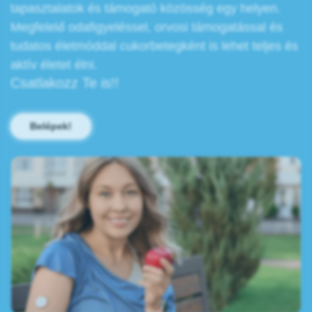
tapasztalatok és támogató közösség egy helyen.
Megfelelő odafigyeléssel, orvosi támogatással és
tudatos életmóddal cukorbetegként is lehet teljes és
aktív életet élni.
Csatlakozz Te is!!
Belépek!