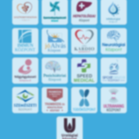
jó
Alvás
IMMUN
KÖZPONT
Központ
S
POR
T
O
R
V
OS
I
KÖ
ZPON
T