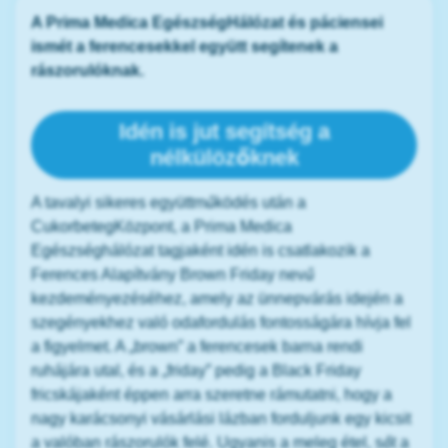
A Prima Medica EgészségHálózat és páciensei
ismét a ferencesekkel együtt segítenek a
rászorulóknak.
Idén is jut segítség a
nélkülözőknek
A tavalyi sikeres együttműködés után a
CukorbetegKözpont, a Prima Medica
Egészséghálózat tagjaként idén is csatlakozik a
Ferences Alapítvány Brown Friday nevű
kezdeményezéséhez, amely az ünnepvárás idején a
szegényekhez való odafordulás fontosságára hívja fel
a figyelmet. A „brown” a ferencesek barna rendi
ruhájára utal, és a „friday” pedig a Black Friday
fricskájaként éppen arra szeretne rámutatni, hogy a
nagy karácsonyi vásárlási lázban forduljunk egy kicsit
a valóban rászorulók felé. Ugyanis a meleg étel, sőt a