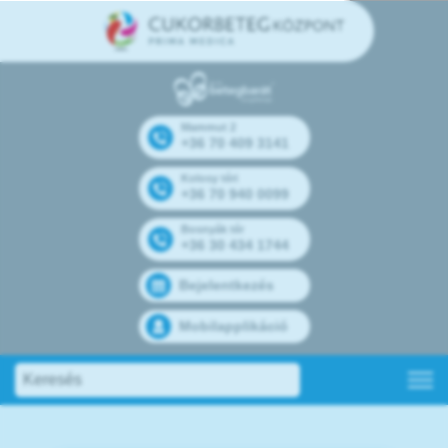
Mammut 2
+36 70 409 3141
Kolosy téri
+36 70 940 0099
Bosnyák tér
+36 30 434 1744
Bejelentkezés
Mobilapplikáció