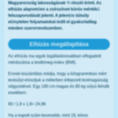
Magyarország lakosságának ⅔ részét érinti. Az
elhízás alapvetően a zsírszövet kórós mértékű
felszaporodását jelenti. A jelentős túlsúly
előnytelen folyamatokat indít el gyakorlatilag
minden szervrrendszerben.
Elhízás megállapítása
Az elhízás ma egyik legáltalánosabban elfogadott
mérőszáma a testtömeg-index (BMI).
Ennek kiszámítási módja, hogy a kilogrammban mért
testsúlyt elosztjuk a méterben kifejezett testmagasság
négyzetével. Egy 180 cm magas és 80 kg súlyú felnőtt
esetében:
80 / 1,8 x 1,8= 24,96
Ha a kapott szám kevesebb, mint 18, kóros