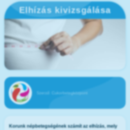
Elhízás kivizsgálása
Szerző:
Cukorbetegközpont
Korunk népbetegségének számít az elhízás, mely