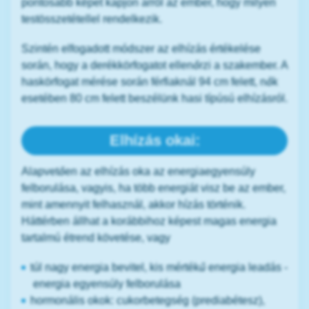
pontosabb képet kapjon arról az ember, hogy milyen
testösszetétellel rendelkezik.
Szintén elfogadott módszer az elhízás értékelése
során, hogy a derékkörfogatot ellenőrzi a szakember. A
haskörfogat mérése során férfiaknál 94 cm felett, nők
esetében 80 cm felett beszélünk hasi típúsú elhízásról.
Elhízás okai:
Alapvetően az elhízás oka az energiaegyensúly
felborulása, vagyis, ha több energiát visz be az ember,
mint amennyit felhasznál, akkor hízás történik.
Háttérben állhat a korábbihoz képest magas energia
tartalmú étrend követése, vagy
túl nagy energia bevitel, kis mértékű energia leadás -
energia egyensúly felborulása
hormonális okok: cukorbetegség (prediabétesz),