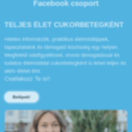
Facebook csoport
TELJES ÉLET CUKORBETEGKÉNT
Hiteles információk, praktikus életmódtippek,
tapasztalatok és támogató közösség egy helyen.
Megfelelő odafigyeléssel, orvosi támogatással és
tudatos életmóddal cukorbetegként is lehet teljes és
aktív életet élni.
Csatlakozz Te is!!
Belépek!