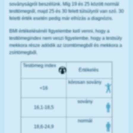
soványságról beszélünk. Míg 19 és 25 között normál
testtömegről, majd 25 és 30 felett túlsúlyról van szó. 30
feletti érték esetén pedig már elhízás a diagnózis.
BMI értékelésénél figyelembe kell venni, hogy a
testtömegindex nem veszi figyelembe, hogy a testsúly
mekkora része adódik az izomtömegből és mekkora a
zsírtömegből.
Testömeg index
Értékelés
kórosan sovány
<16
sovány
16,1-18,5
normál
18,6-24,9