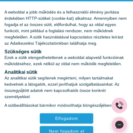
Vércukornapló
A weboldal a jobb működés és a felhasználói élmény javítása
Karrier
érdekében HTTP-sütiket (cookie-kat) alkalmaz. Amennyiben nem
fogadja el az összes sütit, előfordulhat, hogy az oldal egyes
funkciói, mint például a foglalási rendszer, nem működnek
megfelelően. A sütik használatával kapcsolatos részletes leírást
az
Adatkezelési Tájékoztatónkban
találhatja meg.
Szükséges sütik
Ezek a sütik elengedhetetlenek a weboldal alapvető funkcióinak
működéséhez, ezek nélkül az oldal nem működik megfelelően.
Analitikai sütik
Az analitikai sütik segítenek megérteni, milyen tartalmakat
kedvelnek a látogatók, ezzel javíthatjuk szolgáltatásainkat. Az
összegyűjtött adatok nem kapcsolhatók össze konkrét
személyekkel.
Az oldalon feltüntetett árak az ÁFÁ-t tartalmazzák!
A sütibeállításokat bármikor módosíthatja böngészőjében.
A képek a
Shutterstock.com
és a
Canva.com
licence
alapján kerültek felhasználásra.
Elfogadom
Copyright 2026 ©
Prima Medica Egészségközpontok
.
Minden jog fenntartva.
Nem fogadom el