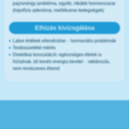
pajzsmirigy probléma, egyéb, ritkább hormonzavar
(hipofízis adenóma, mellékvese-betegségek)
Elhízás kivizsgálása
Labor értékek ellenőrzése - hormonális problémák
Testösszetétel mérés
Dietetikai konzulátció: egészséges ételek is
hízlalnak, túl kevés energia bevitel - raktározás,
nem rendszeres étrend