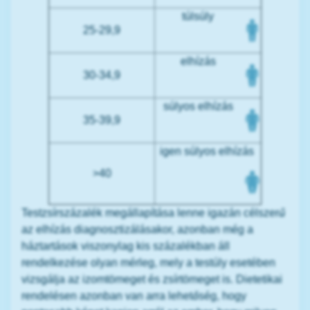
túlsúly
25-29,9
elhízás
30-34,9
súlyos elhízás
35-39,9
igen súlyos elhízás
>40
Testzsírszázalék megállapítása lenne igazán célszerű
az elhízás diagnosztizálásakor, azonban még a
háztartások viszonylag kis százalékban áll
rendelkezése olyan mérleg, mely a testúly esetében
vizsgálja az izomtömeget és zsírtömeget is. Dietetikai
rendelésen azonban van arra lehetőség, hogy