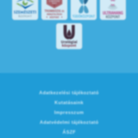
Adatkezelési tájékoztató
Kutatásaink
Impresszum
Adatvédelmi tájékoztató
ÁSZF