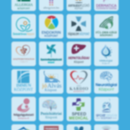
jó
Alvás
IMMUN
KÖZPONT
Központ
S
POR
T
O
R
V
OS
I
KÖ
ZPON
T